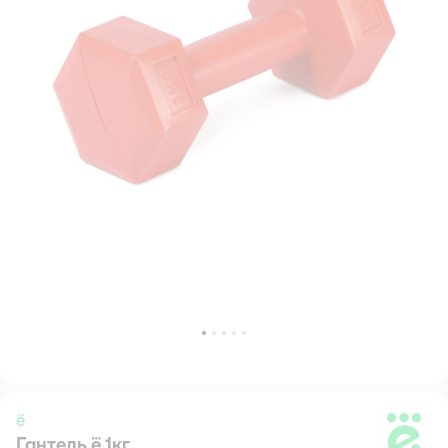
ё
Гантель ё 1кг
ё