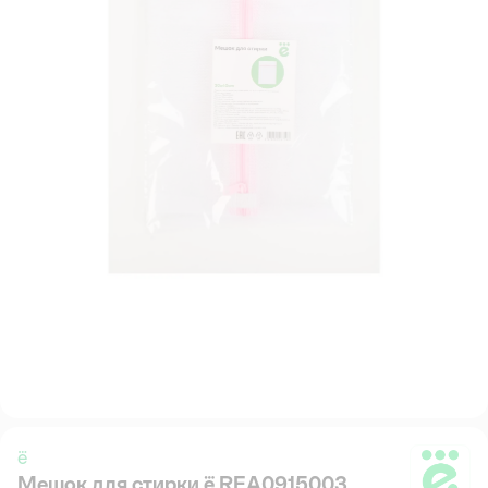
ё
Мешок для стирки ё REA0915003
ё