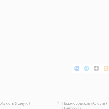
ВКонтакте
Telegram
Дзен
О
Н
область
(Калуга)
Нижегородская область
(
Новгород)