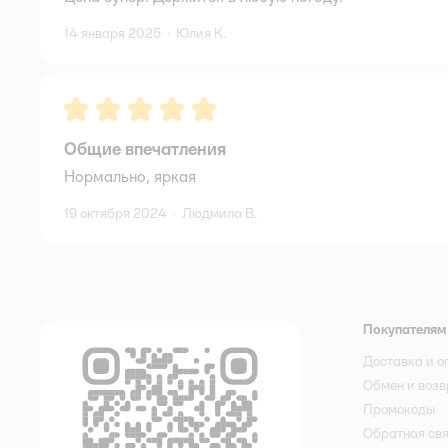
14 января 2025
·
Юлия К.
Рейтинг:
5
Общие впечатления
Нормально, яркая
19 октября 2024
·
Людмила В.
Покупателям
Доставка и о
Обмен и возв
Промокоды
Обратная св