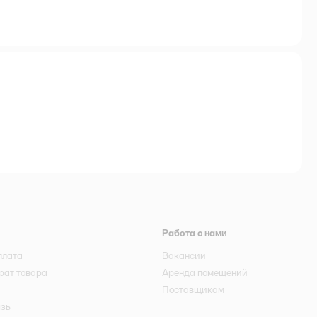
Работа с нами
плата
Вакансии
рат товара
Аренда помещений
Поставщикам
язь