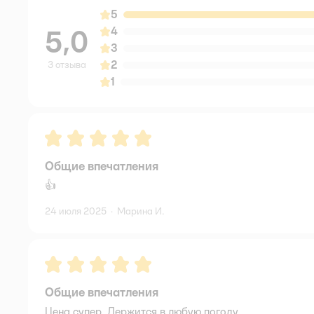
5
5,0
4
3
2
3 отзыва
1
Рейтинг:
5
Общие впечатления
👍
24 июля 2025
·
Марина И.
Рейтинг:
5
Общие впечатления
Цена супер. Держится в любую погоду.