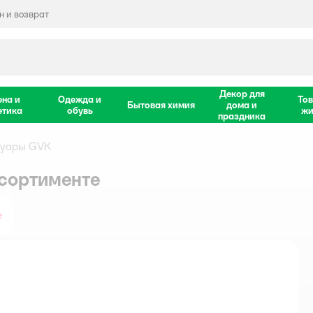
 и возврат
Декор для
ена и
Одежда и
Тов
Бытовая химия
дома и
етика
обувь
жи
праздника
суары GVK
ссортименте
е