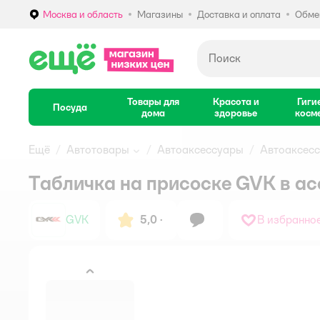
Москва и область
Магазины
Доставка и оплата
Обмен
Выбор адреса доставки.
Товары для
Красота и
Гиги
Посуда
дома
здоровье
косм
Ещё
Автотовары
Автоаксессуары
Автоаксес
Табличка на присоске GVK в а
GVK
5,0
·
В избранно
назад