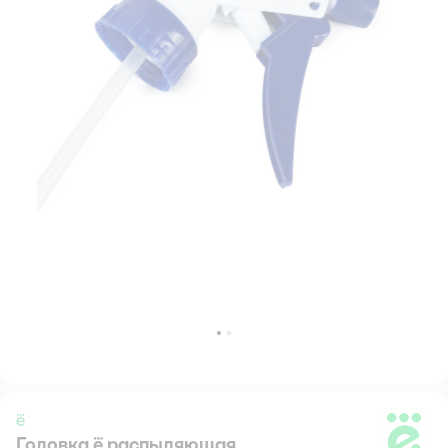
ё
Головка ё распыляющая
ё