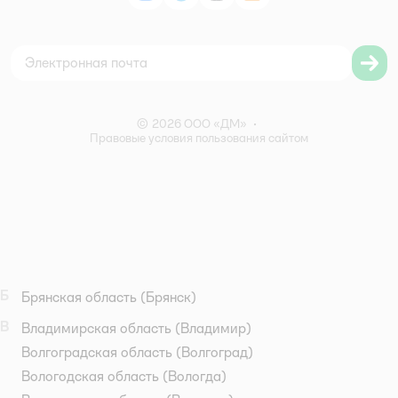
Политика использования файлов cookie
Карта сайта
Согласие на обработку персональных данных
Правила бонусной программы
Правила акции – Скидка 10% пенсионерам
© 2026 ООО «ДМ»
•
Правовые условия пользования сайтом
Б
Брянская область
(Брянск)
В
Владимирская область
(Владимир)
Волгоградская область
(Волгоград)
Вологодская область
(Вологда)