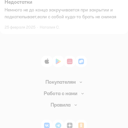
Недостатки
Немного не до конца закручивается при закрытии и
подкатюпывает,если с собой куда-то брать не снимая
25 февраля 2025
·
Наталия С.
App Store
Google Play
AppGallery
RuStore
Покупателям
Доставка и оплата
Работа с нами
Обмен и возврат товара
Вакансии
Правила
Промокоды
Аренда помещений
Правила продажи
Обратная связь
Поставщикам
Политика конфиденциальности
Магазины
ВКонтакте
Telegram
Дзен
Одноклассники