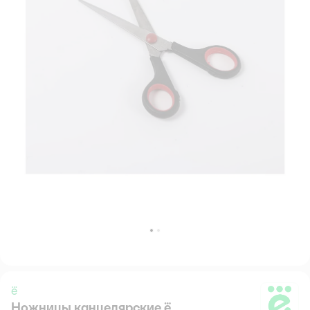
ё
Ножницы канцелярские ё
ё