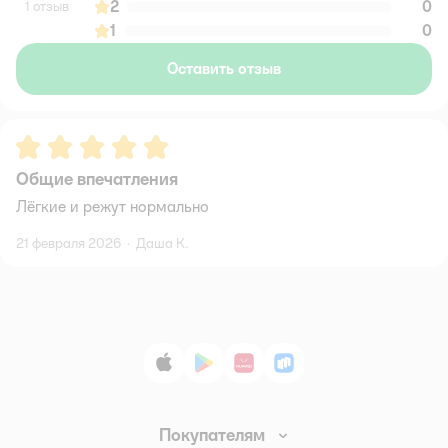
2
0
1 отзыв
1
0
Оставить отзыв
Рейтинг:
5
Общие впечатления
Лёгкие и режут нормально
21 февраля 2026
·
Даша К.
App Store
Google Play
AppGallery
RuStore
Покупателям