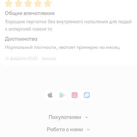
Рейтинг:
5
Общие впечатления
Хорошие перчатки без внутреннего напыления для людей
с аллергией самое то
Достоинства
Нормальной плотности, хватает примерно на месяц
14 февраля 2025
·
Аноним
App Store
Google Play
AppGallery
RuStore
Покупателям
Доставка и оплата
Работа с нами
Обмен и возврат товара