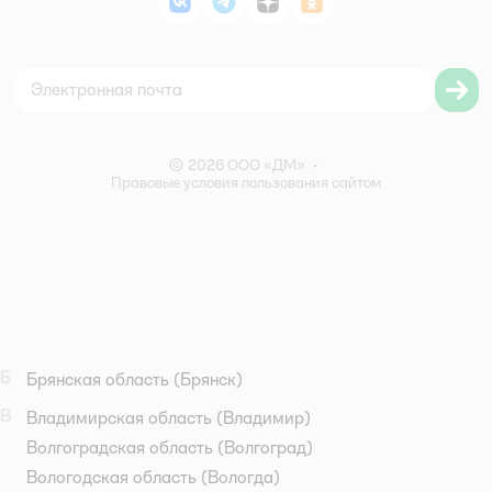
ВКонтакте
Telegram
Дзен
Одноклассники
Политика использования файлов cookie
Карта сайта
Согласие на обработку персональных данных
Правила бонусной программы
Правила акции – Скидка 10% пенсионерам
© 2026 ООО «ДМ»
•
Правовые условия пользования сайтом
Б
Брянская область
(Брянск)
В
Владимирская область
(Владимир)
Волгоградская область
(Волгоград)
Вологодская область
(Вологда)