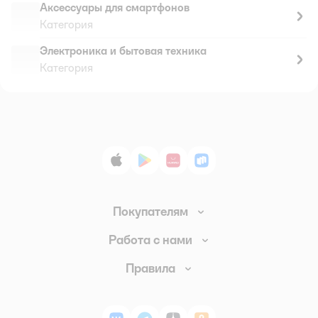
Аксессуары для смартфонов
Категория
Электроника и бытовая техника
Категория
App Store
Google Play
AppGallery
RuStore
Покупателям
Доставка и оплата
Работа с нами
Обмен и возврат товара
Вакансии
Правила
Промокоды
Аренда помещений
Правила продажи
Обратная связь
Поставщикам
Политика конфиденциальности
Магазины