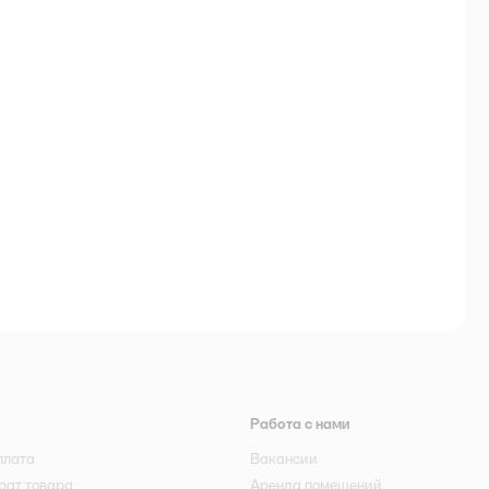
Работа с нами
плата
Вакансии
рат товара
Аренда помещений