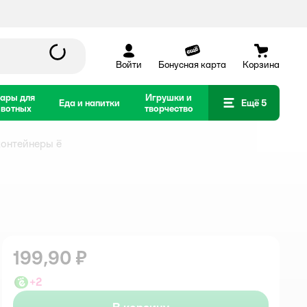
Войти
Бонусная карта
Корзина
ары для
Игрушки и
Еда и напитки
Ещё 5
вотных
творчество
контейнеры ё
199,90 ₽
+
2