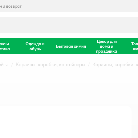
 и возврат
Декор для
ена и
Одежда и
Тов
Бытовая химия
дома и
етика
обувь
жи
праздника
ей
Корзины, коробки, контейнеры
Корзины, коробки, 