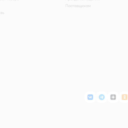
Поставщикам
язь
ВКонтакте
Telegram
Дзен
О