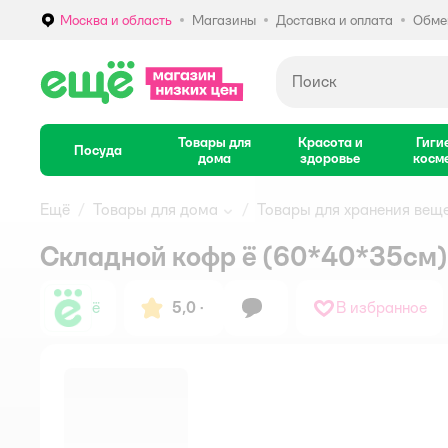
Москва и область
Магазины
Доставка и оплата
Обмен
Выбор адреса доставки.
Товары для
Красота и
Гиги
Посуда
дома
здоровье
косм
Ещё
Товары для дома
Товары для хранения вещ
Складной кофр ё (60*40*35см)
ё
5,0
·
В избранное