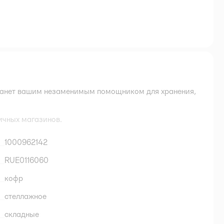
танет вашим незаменимым помощником для хранения,
ичных магазинов.
1000962142
RUE0116060
кофр
стеллажное
складные