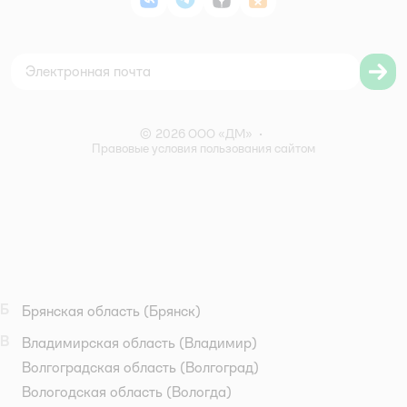
ВКонтакте
Telegram
Дзен
Одноклассники
Политика использования файлов cookie
Карта сайта
Согласие на обработку персональных данных
Правила бонусной программы
Правила акции – Скидка 10% пенсионерам
© 2026 ООО «ДМ»
•
Правовые условия пользования сайтом
Б
Брянская область
(Брянск)
В
Владимирская область
(Владимир)
Волгоградская область
(Волгоград)
Вологодская область
(Вологда)