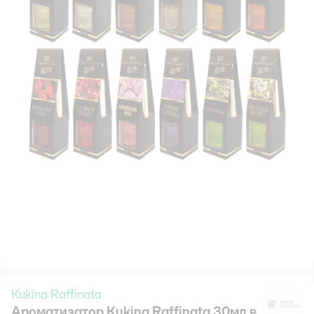
Kukina Raffinata
Ароматизатор Kukina Raffinata 30мл в
Ku