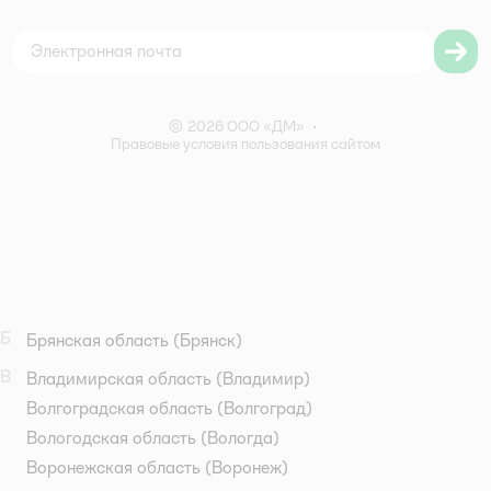
Согласие на обработку персональных данных
Правила бонусной программы
Правила акции – Скидка 10% пенсионерам
© 2026 ООО «ДМ»
•
Правовые условия пользования сайтом
Б
Брянская область
(Брянск)
В
Владимирская область
(Владимир)
Волгоградская область
(Волгоград)
Вологодская область
(Вологда)
Воронежская область
(Воронеж)