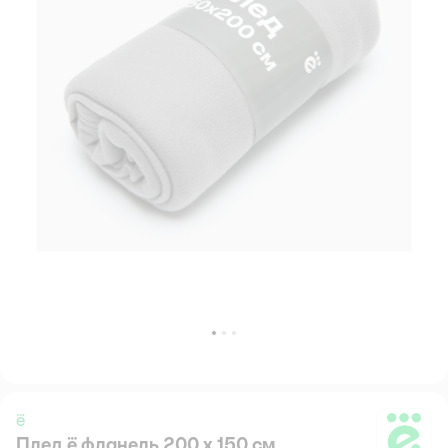
ё
Плед ё фланель 200 x 150 см
ё