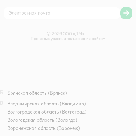
Согласие на обработку персональных данных
Правила бонусной программы
Правила акции – Скидка 10% пенсионерам
© 2026 ООО «ДМ»
•
Правовые условия пользования сайтом
Б
Брянская область
(Брянск)
В
Владимирская область
(Владимир)
Волгоградская область
(Волгоград)
Вологодская область
(Вологда)
Воронежская область
(Воронеж)