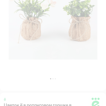
ё
Цветок ё в ротанговом горшке в
ё