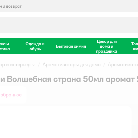
 и возврат
Декор для
ена и
Одежда и
Тов
Бытовая химия
дома и
етика
обувь
жи
праздника
ор и интерьер
Ароматизаторы для дома
Ароматизато
и Волшебная страна 50мл аромат
избранное