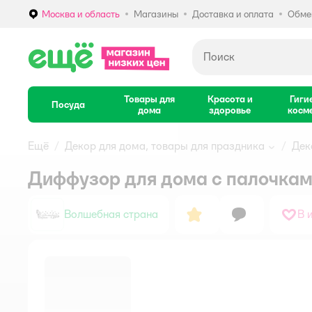
Москва и область
Магазины
Доставка и оплата
Обмен
Выбор адреса доставки.
Товары для
Красота и
Гиги
Посуда
дома
здоровье
косм
Ещё
Декор для дома, товары для праздника
Дек
Диффузор для дома с палочкам
Волшебная страна
В 