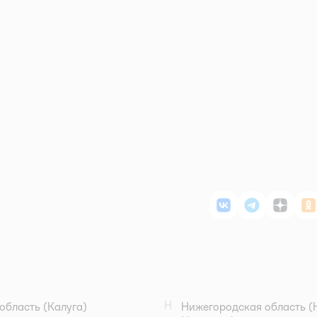
ВКонтакте
Telegram
Дзен
О
Н
область
(Калуга)
Нижегородская область
(