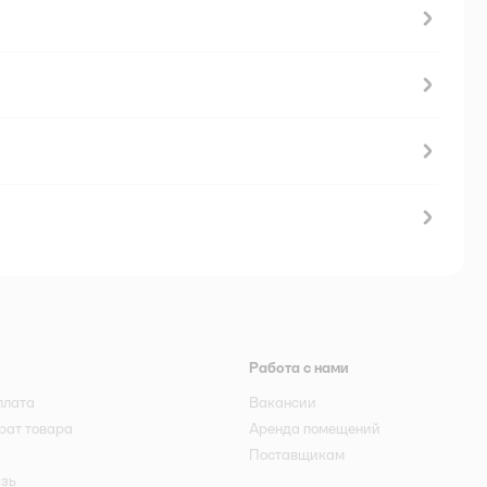
Работа с нами
плата
Вакансии
рат товара
Аренда помещений
Поставщикам
язь