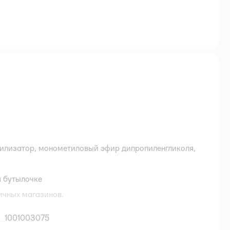
илизатор, монометиловый эфир дипропиленгликоля,
а бутылочке
ичных магазинов.
1001003075