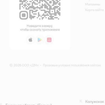
Магазины
Карта сайта
Наведите камеру,
чтобы скачать приложение
App Store
Google Play
AppGallery
© 2026 ООО «ДМ»
•
Правовые условия пользования сайтом
К
Калужская 
Б