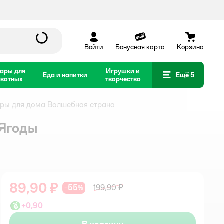
Войти
Бонусная карта
Корзина
ары для
Игрушки и
Еда и напитки
Ещё 5
вотных
творчество
ры для дома Волшебная страна
 Ягоды
89,90 ₽
55
199,90 ₽
−
%
+
0,90