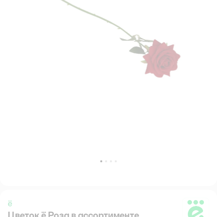
ё
Цветок ё Роза в ассортименте
ё