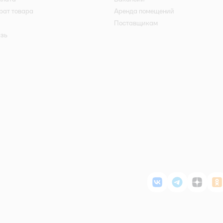
рат товара
Аренда помещений
Поставщикам
язь
ВКонтакте
Telegram
Дзен
О