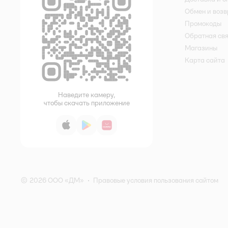
Обмен и возв
Промокоды
Обратная св
Магазины
Карта сайта
Наведите камеру,
чтобы скачать приложение
App Store
Google Play
AppGallery
© 2026 ООО «ДМ»
•
Правовые условия пользования сайтом