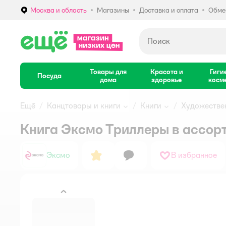
Москва и область
Магазины
Доставка и оплата
Обмен
Выбор адреса доставки.
Товары для
Красота и
Гиги
Посуда
дома
здоровье
косм
Ещё
Канцтовары и книги
Книги
Художестве
Книга Эксмо Триллеры в ассор
Эксмо
В избранное
назад