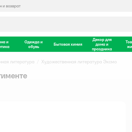
 и возврат
Декор для
ена и
Одежда и
Тов
Бытовая химия
дома и
етика
обувь
жи
праздника
нная литература
Художественная литература Эксмо
тименте