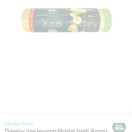
Master fresh
Пакеты для мусора Master fresh Aroma
Ma