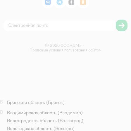
Магазины
ВКонтакте
Telegram
Дзен
Одноклассники
Политика использования файлов cookie
Карта сайта
Согласие на обработку персональных данных
Правила бонусной программы
Правила акции – Скидка 10% пенсионерам
© 2026 ООО «ДМ»
•
Правовые условия пользования сайтом
Б
Брянская область
(Брянск)
В
Владимирская область
(Владимир)
Волгоградская область
(Волгоград)
Вологодская область
(Вологда)