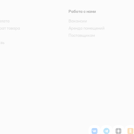
Работа с нами
плата
Вакансии
рат товара
Аренда помещений
Поставщикам
язь
ВКонтакте
Telegram
Дзен
О