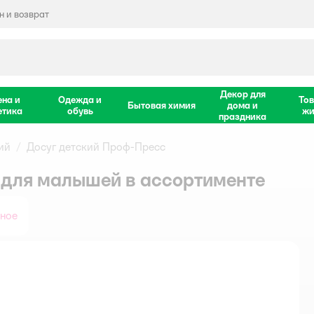
 и возврат
Декор для
ена и
Одежда и
Тов
Бытовая химия
дома и
етика
обувь
жи
праздника
ий
Досуг детский Проф-Пресс
для малышей в ассортименте
нное