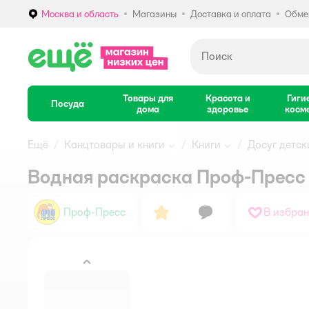
Москва и область
Магазины
Доставка и оплата
Обмен
Выбор адреса доставки.
Товары для
Красота и
Гиги
Посуда
дома
здоровье
косм
Ещё
Канцтовары и книги
Книги
Досуг детск
Водная раскраска Проф-Пресс 
Проф-Пресс
В избра
назад