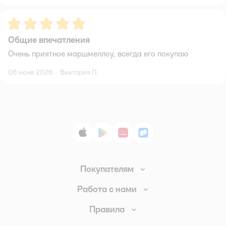
Рейтинг:
5
Общие впечатления
Очень приятное маршмеллоу, всегда его покупаю
06 июня 2026
·
Виктория П.
App Store
Google Play
AppGallery
RuStore
Покупателям
Доставка и оплата
Работа с нами
Обмен и возврат товара
Вакансии
Правила
Промокоды
Аренда помещений