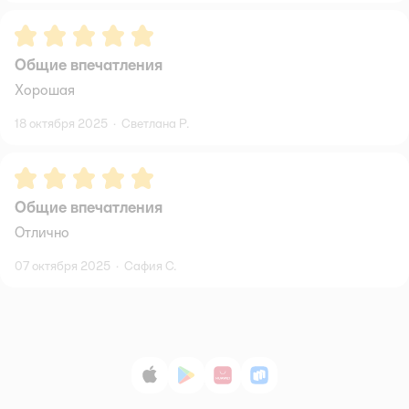
Рейтинг:
5
Общие впечатления
Хорошая
18 октября 2025
·
Светлана Р.
Рейтинг:
5
Общие впечатления
Отлично
07 октября 2025
·
Сафия С.
App Store
Google Play
AppGallery
RuStore