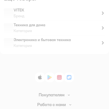
VITEK
Бренд
Техника для дома
Категория
Электроника и бытовая техника
Категория
App Store
Google Play
AppGallery
RuStore
Покупателям
Доставка и оплата
Работа с нами