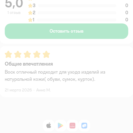
5,0
3
0
2
0
1 отзыв
1
0
Оставить отзыв
Рейтинг:
5
Общие впечатления
Воск отличный подходит для ухода изделий из
натуральной кожи( обуви, сумок, курток).
21 марта 2026
·
Анна М.
App Store
Google Play
AppGallery
RuStore