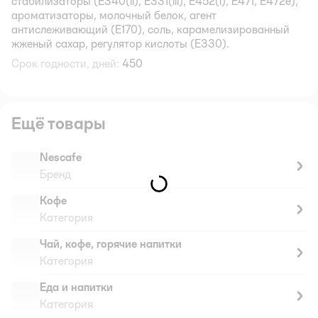
стабилизаторы (E340(ii), E331(iii), E452(i), E471, E472e),
ароматизаторы, молочный белок, агент
антислеживающий (E170), соль, карамелизированный
жженый сахар, регулятор кислоты (E330).
Срок годности, дней:
450
Ещё товары
Nescafe
Бренд
Кофе
Категория
Чай, кофе, горячие напитки
Категория
Еда и напитки
Категория