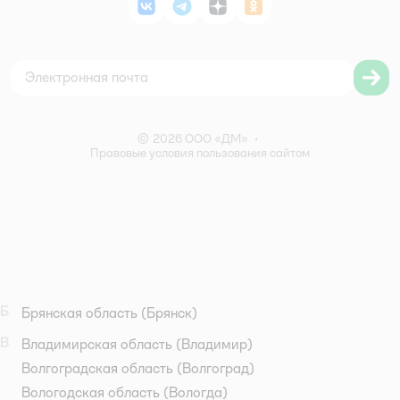
Магазины
ВКонтакте
Telegram
Дзен
Одноклассники
Политика использования файлов cookie
Карта сайта
Согласие на обработку персональных данных
Правила бонусной программы
Правила акции – Скидка 10% пенсионерам
© 2026 ООО «ДМ»
•
Правовые условия пользования сайтом
Б
Брянская область
(Брянск)
В
Владимирская область
(Владимир)
Волгоградская область
(Волгоград)
Вологодская область
(Вологда)