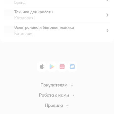
Бренд
Техника для красоты
Категория
Электроника и бытовая техника
Категория
App Store
Google Play
AppGallery
RuStore
Покупателям
Доставка и оплата
Работа с нами
Обмен и возврат товара
Вакансии
Правила
Промокоды
Аренда помещений