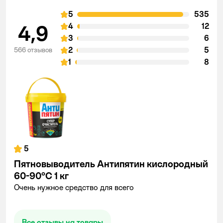
5
535
4,9
4
12
3
6
2
5
566 отзывов
1
8
5
Пятновыводитель Антипятин кислородный
60-90°С 1 кг
Очень нужное средство для всего
Все отзывы на товары