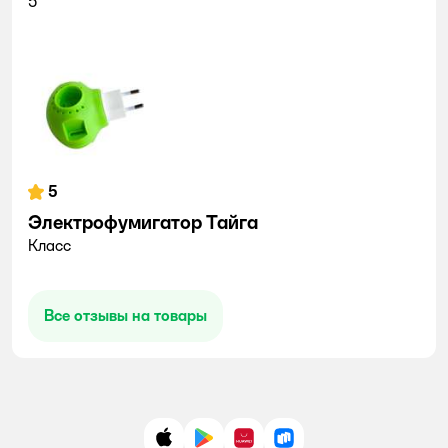
5
5
Электрофумигатор Тайга
Класс
Все отзывы на товары
App Store
Google Play
AppGallery
RuStore