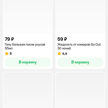
79 ₽
59 ₽
Гель бальзам после укусов
Жидкость от комаров Go Out
55мл
30 ночей
5
4,4
Рейтинг:
Рейтинг:
В корзину
В корзину