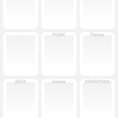
.
PICNIC
Раптор
ДЭТА
Gardex
КОМАРОФФ