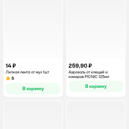
14 ₽
259,90 ₽
Липкая лента от мух 1шт
Аэрозоль от клещей и
комаров PICNIC 125мл
5
Рейтинг:
В корзину
В корзину