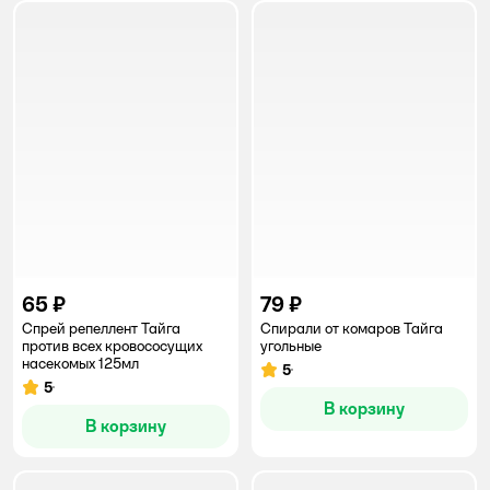
65 ₽
79 ₽
Спрей репеллент Тайга
Спирали от комаров Тайга
против всех кровососущих
угольные
насекомых 125мл
5
Рейтинг:
5
Рейтинг:
В корзину
В корзину