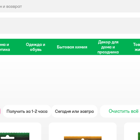
 и возврат
Декор для
ена и
Одежда и
Тов
Бытовая химия
дома и
етика
обувь
жи
праздника
Очистить всё
Получить за 1-2 часа
Сегодня или завтра
крыть