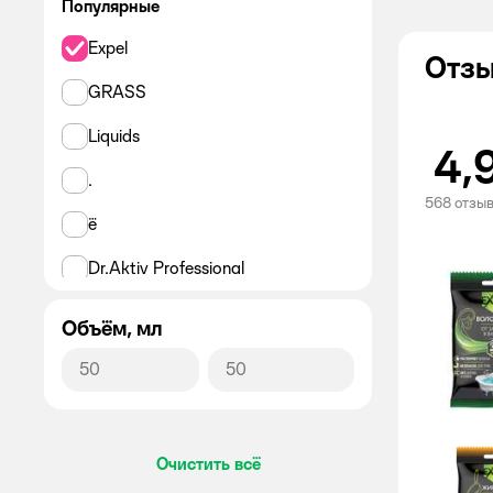
Популярные
Expel
Отзы
GRASS
Liquids
4,
.
568 отзы
ё
Dr.Aktiv Professional
Chistin
Объём, мл
Alabino Lab
Мелодия ароматов
Fairy
Очистить всё