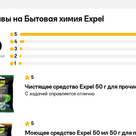
вы на Бытовая химия Expel
5
9
4
3
2
вов
1
5
Чистящее средство Expel 50 г для прочи
С задачей справляется отлично
5
Моющее средство Expel 50 мл 50 г для 