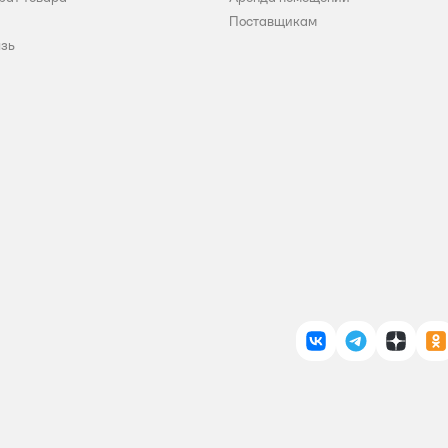
Поставщикам
язь
ВКонтакте
Telegram
Дзен
О