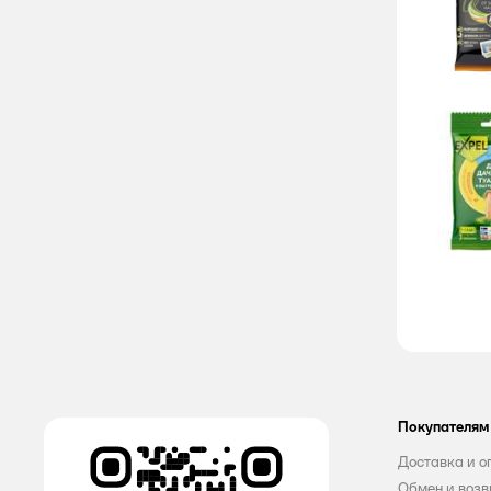
Все
Expel
Air Wick
Alabino Lab
Amelie
Amore Care
AOS
Ariel
AROMA DROP
BiMax
Покупателям
Bingo
Доставка и о
Blitz
Обмен и возв