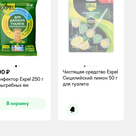
90 ₽
Чистящее средство Expel
Сицилийский лимон 50 г
нфектор Expel 250 г
для туалета
выгребных ям
инг:
В корзину
Уведомить о появлении