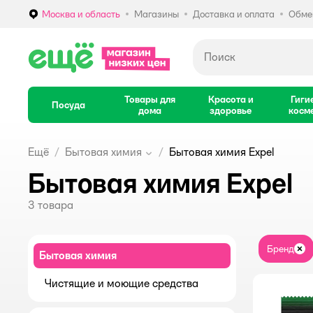
Москва и область
Магазины
Доставка и оплата
Обмен
Выбор адреса доставки.
Товары для
Красота и
Гиги
Посуда
дома
здоровье
косм
Ещё
Бытовая химия
Бытовая химия Expel
Бытовая химия Expel
3
товара
Бренд
За
Бытовая химия
Чистящие и моющие средства