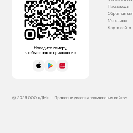
Промокоды
Bref
Обратная св
Магазины
Calgon
Карта сайта
Chirton
Chistin
Наведите камеру,
чтобы скачать приложение
Cif
App Store
Google Play
AppGallery
Cillit Bang
Daisy
DELTA HOME
© 2026 ООО «ДМ»
•
Правовые условия пользования сайтом
Domblesk
Domestos
Dosia