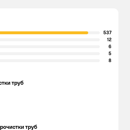
537
12
6
5
8
стки труб
прочистки труб