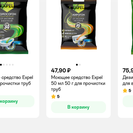
47,90 ₽
75,
 средство Expel
Моющее средство Expel
Дези
прочистки труб
50 мл 50 г для прочистки
для 
труб
5
Рейт
5
Рейтинг:
 корзину
В корзину