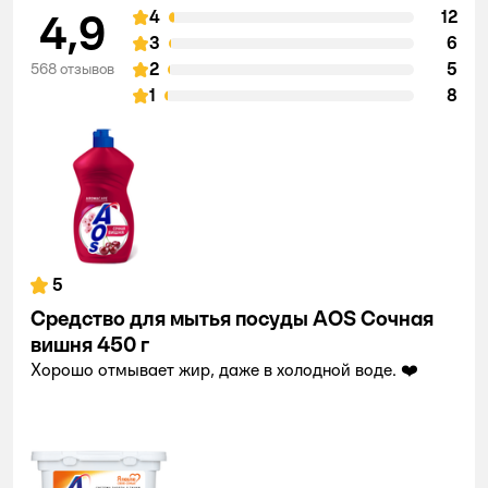
4,9
4
12
3
6
2
5
568 отзывов
1
8
5
Средство для мытья посуды AOS Сочная
вишня 450 г
Хорошо отмывает жир, даже в холодной воде. ❤️