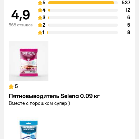
5
537
4,9
4
12
3
6
2
5
568 отзывов
1
8
5
Пятновыводитель Selena 0.09 кг
Вместе с порошком супер )