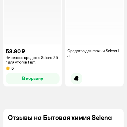
53,90 ₽
Средство для глажки Selena 1
л
Чистящее средство Selena 25
г для утюгов 1 шт.
5
Рейтинг:
В корзину
Уведомить о появлении
Отзывы на Бытовая химия Selena