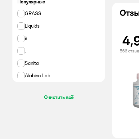
Популярные
Отзы
GRASS
Liquids
4,
ё
.
566 отзы
Sanita
Alabino Lab
Chistin
Очистить всё
Мелодия ароматов
Dr.Aktiv Professional
Expel