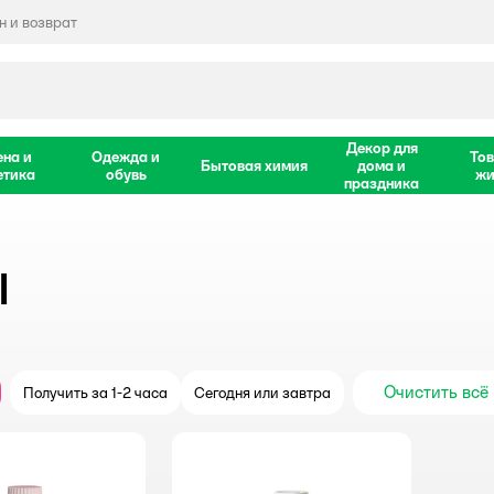
 и возврат
Декор для
ена и
Одежда и
Тов
Бытовая химия
дома и
етика
обувь
жи
праздника
l
Очистить всё
Получить за 1-2 часа
Сегодня или завтра
крыть