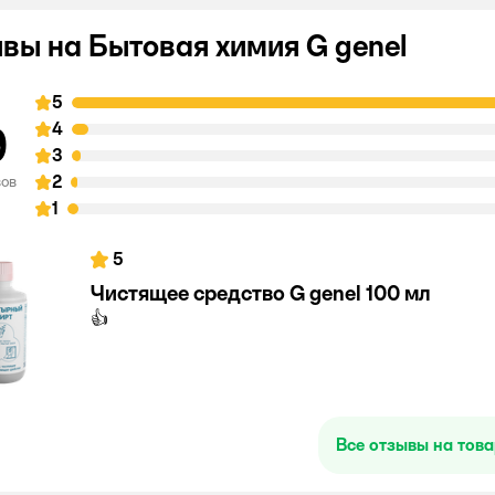
вы на Бытовая химия G genel
5
9
4
3
2
вов
1
5
Чистящее средство G genel 100 мл
👍
Все отзывы на тов