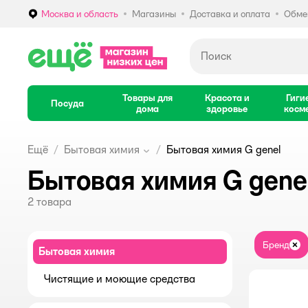
Москва и область
Магазины
Доставка и оплата
Обмен
Выбор адреса доставки.
Товары для
Красота и
Гиги
Посуда
дома
здоровье
косм
Ещё
Бытовая химия
Бытовая химия G genel
Бытовая химия G gene
2
товара
Бренд
За
Бытовая химия
Чистящие и моющие средства