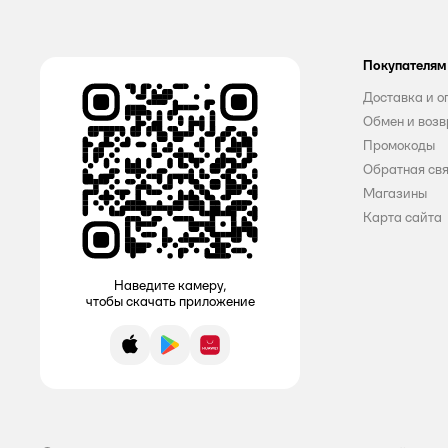
Все
G genel
Покупателям
Air Wick
Доставка и о
Alabino Lab
Обмен и возв
Промокоды
Amelie
Обратная св
Магазины
Amore Care
Карта сайта
AOS
Ariel
Наведите камеру,
чтобы скачать приложение
AROMA DROP
App Store
Google Play
AppGallery
BiMax
Bingo
Blitz