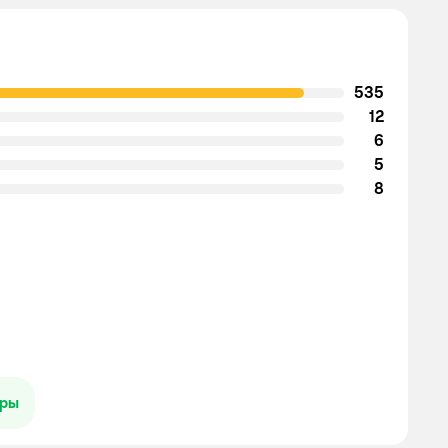
535
12
6
5
8
ары