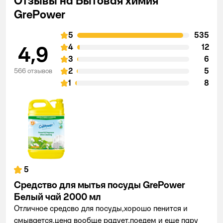
Отзывы на Бытовая химия
GrePower
5
535
4,9
4
12
3
6
2
5
566 отзывов
1
8
5
Средство для мытья посуды GrePower
Белый чай 2000 мл
Отличное средсво для посуды,хорошо пенится и
смывается.цена вообще радует,поедем и еще пару