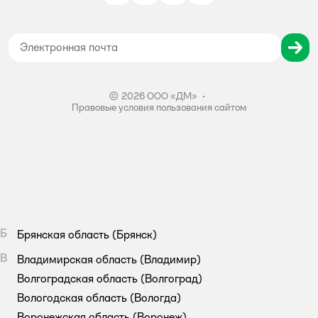
Политика использования файлов cookie
Карта сайта
Согласие на обработку персональных данных
Правила бонусной программы
Правила акции – Скидка 10% пенсионерам
© 2026 ООО «ДМ»
•
Правовые условия пользования сайтом
Б
Брянская область
(Брянск)
В
Владимирская область
(Владимир)
Волгоградская область
(Волгоград)
Вологодская область
(Вологда)
Воронежская область
(Воронеж)