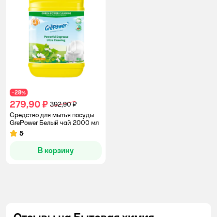
28
−
%
279,90 ₽
392,90 ₽
Средство для мытья посуды
GrePower Белый чай 2000 мл
5
Рейтинг:
В корзину