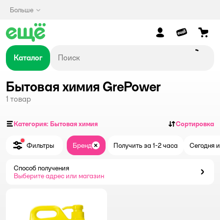
Больше
Каталог
Бытовая химия GrePower
1
товар
Категория: Бытовая химия
Сортировка
Фильтры
Бренд
Получить за 1-2 часа
Сегодня и
Закрыть
Способ получения
Способ получения
Выберите адрес или магазин