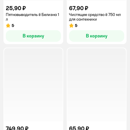
25,90 ₽
67,90 ₽
Пятновыводитель ё Белизна 1
Чистящее средство ё 750 мл
л
для сантехники
5
5
Рейтинг:
Рейтинг:
В корзину
В корзину
749,90 ₽
65,90 ₽