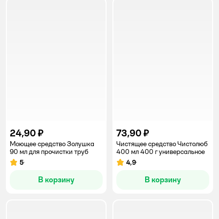
24,90 ₽
73,90 ₽
Моющее средство Золушка
Чистящее средство Чистолюб
90 мл для прочистки труб
400 мл 400 г универсальное
5
4,9
Рейтинг:
Рейтинг:
В корзину
В корзину