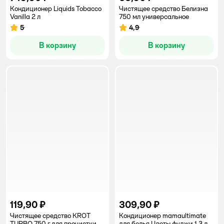
Кондиционер Liquids Tobacco
Чистящее средство Белизна
Vanilla 2 л
750 мл универсальное
5
4,9
Рейтинг:
Рейтинг:
В корзину
В корзину
119,90 ₽
309,90 ₽
Чистящее средство KROT
Кондиционер mamaultimate
TURBO 750 г для прочистки
для белья Цветы фуджи 1.3 л