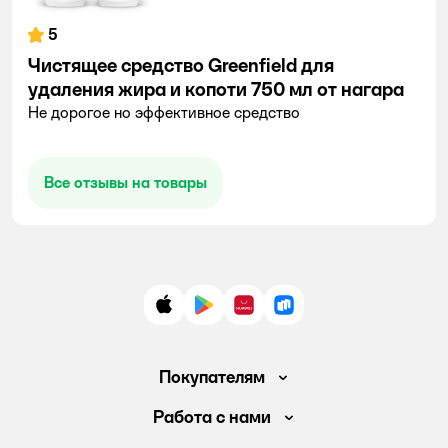
5
Чистящее средство Greenfield для
удаления жира и копоти 750 мл от нагара
Не дорогое но эффективное средство
Все отзывы на товары
App Store
Google Play
AppGallery
RuStore
Покупателям
Доставка и оплата
Работа с нами
Обмен и возврат товара