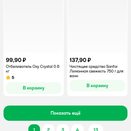
99,90 ₽
137,90 ₽
Отбеливатель Oxy Crystal 0.6
Чистящее средство Sanfor
кг
Лимонная свежесть 750 г для
ванн
5
Рейтинг:
В корзину
В корзину
Показать ещё
1
2
3
4
...
13