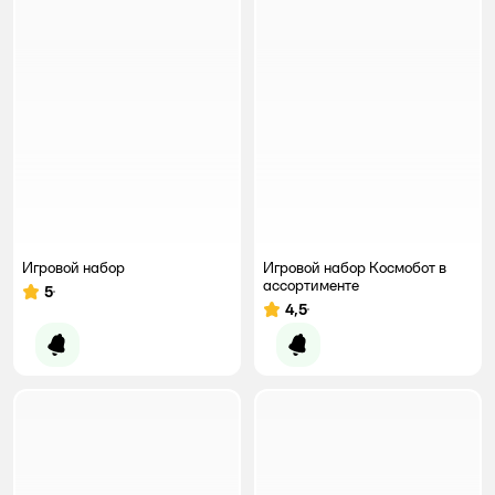
Игровой набор
Игровой набор Космобот в
ассортименте
5
Рейтинг:
4,5
Рейтинг:
Уведомить о появлении
Уведомить о появлении