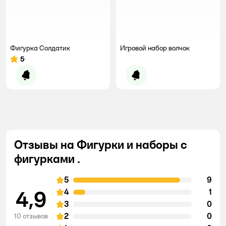
Фигурка Солдатик
Игровой набор волчок
5
Рейтинг:
Уведомить о появлении
Уведомить о появлении
Отзывы на Фигурки и наборы с
фигурками .
5
9
4,9
4
1
3
0
2
0
10 отзывов