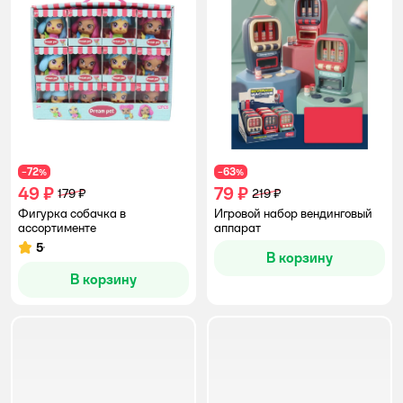
72
63
−
%
−
%
49 ₽
79 ₽
179 ₽
219 ₽
Фигурка собачка в
Игровой набор вендинговый
ассортименте
аппарат
5
Рейтинг:
В корзину
В корзину