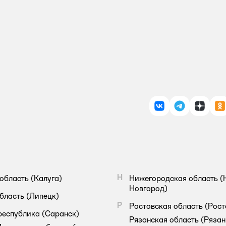
ВКонтакте
Telegram
Дзен
О
Н
область
(Калуга)
Нижегородская область
(
Новгород)
бласть
(Липецк)
Р
Ростовская область
(Рост
республика
(Саранск)
Рязанская область
(Рязан