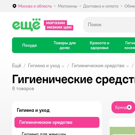
Москва и область
Магазины
Доставка и оплата
Обмен
Выбор адреса доставки.
Товары для
Красота и
Гиги
Посуда
дома
здоровье
косм
Ещё
Гигиена и уход
Гигиенические средства
Гигиенические средс
8
товаров
Бренд
За
Гигиена и уход
Гигиенические средства
Гигиена для женщин