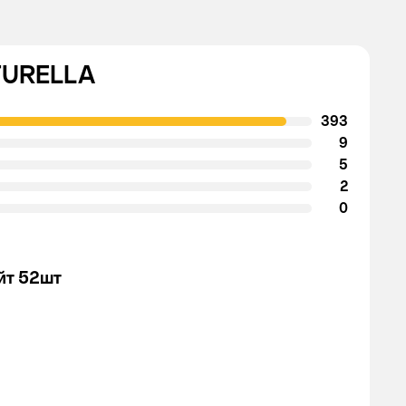
ATURELLA
393
9
5
2
0
йт 52шт