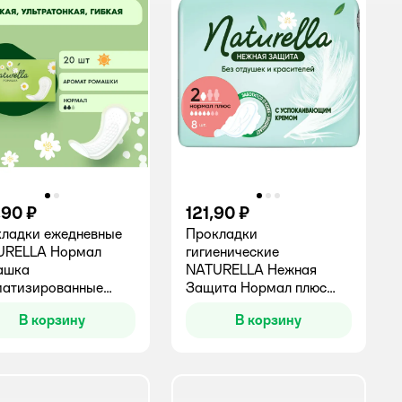
,90 ₽
121,90 ₽
ладки ежедневные
Прокладки
URELLA Нормал
гигиенические
ашка
NATURELLA Нежная
матизированные
Защита Нормал плюс
т
8шт
В корзину
В корзину