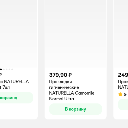
₽
379,90 ₽
249
ки NATURELLA
Прокладки
Прок
ht 7шт
гигиенические
NAT
NATURELLA Camomile
5
Рейт
 корзину
Normal Ultra
В корзину