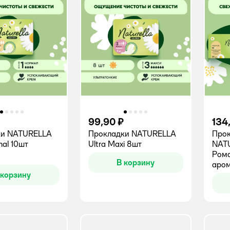
99,90 ₽
134
ки NATURELLA
Прокладки NATURELLA
Прок
mal 10шт
Ultra Maxi 8шт
NAT
Ром
В корзину
аро
 корзину
20ш