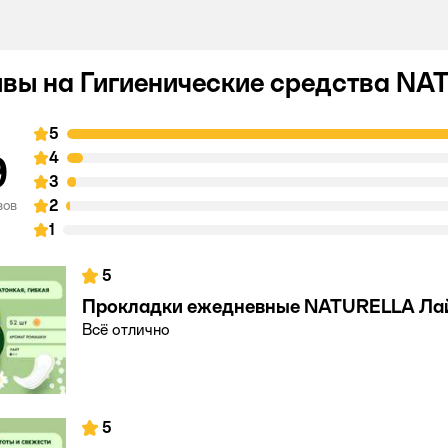
вы на Гигиенические средства N
5
9
4
3
2
вов
1
5
Прокладки ежедневные NATURELLA Ла
Всё отлично
5