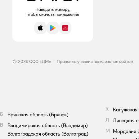
LULU
Наведите камеру,
чтобы скачать приложение
MARABU
App Store
Google Play
AppGallery
Meed
Mipao
Mis
© 2026 ООО «ДМ»
•
Правовые условия пользования сайтом
Miss Colibri
Molped
Mon Rulon
Ola!
К
Калужская 
Б
Брянская область
(Брянск)
PAMPERINO
Л
Липецкая о
В
Владимирская область
(Владимир)
М
Мордовия 
Pampers
Волгоградская область
(Волгоград)