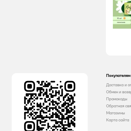
Doctor Vilsh Laboratoires
EVO
familia
FRESHLAND
GrandPero
Home Chef
Покупателям
Joonies
Доставка и о
KOTEX
Обмен и возв
Промокоды
Libresse
Обратная св
Магазины
Libretta
Карта сайта
LinYun