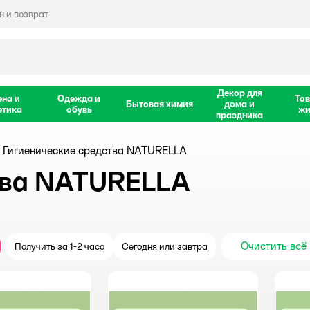
 и возврат
Декор для
ена и
Одежда и
Тов
Бытовая химия
дома и
етика
обувь
жи
праздника
Гигиенические средства NATURELLA
тва NATURELLA
Очистить всё
Получить за 1-2 часа
Сегодня или завтра
крыть