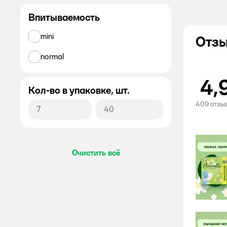
Впитываемость
Все
mini
Отзы
NATURELLA
normal
ALWAYS
4,
Amra
Кол-во в упаковке, шт.
AQUELLA
409 отзы
AURA
AURA Antibacterial
Очистить всё
AURA Family
Bella
BELLA PERFECTA
Discreet