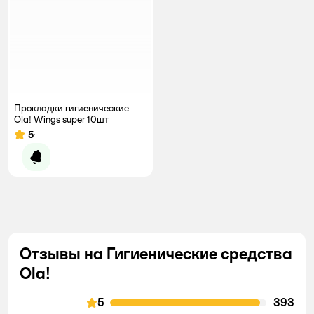
Прокладки гигиенические
Ola! Wings super 10шт
5
Рейтинг:
Уведомить о появлении
Отзывы на Гигиенические средства
Ola!
5
393