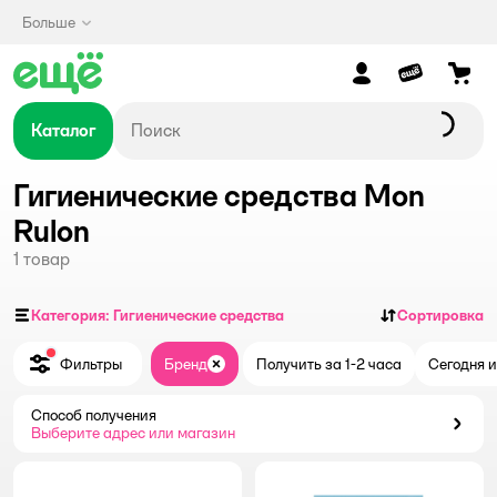
Больше
Каталог
Гигиенические средства Mon
Rulon
1
товар
Категория: Гигиенические средства
Сортировка
Фильтры
Бренд
Получить за 1-2 часа
Сегодня и
Закрыть
Способ получения
Способ получения
Выберите адрес или магазин