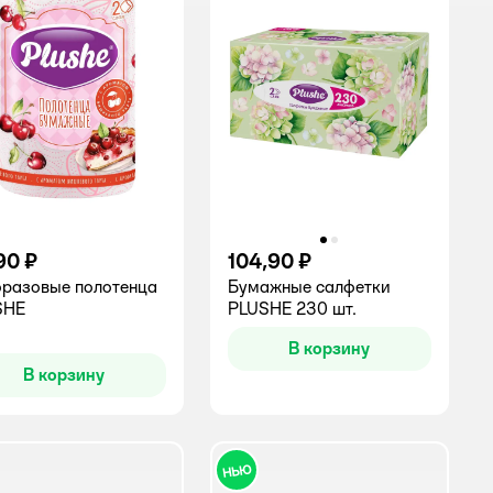
90 ₽
104,90 ₽
разовые полотенца
Бумажные салфетки
SHE
PLUSHE 230 шт.
инг:
В корзину
В корзину