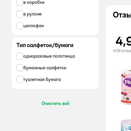
в коробке
ALWAYS
Отзы
в рулоне
KOTEX
целлофан
Все
4,
Тип салфеток/бумаги
PLUSHE
409 отзы
одноразовые полотенца
ALWAYS
бумажные салфетки
Amra
туалетная бумага
AQUELLA
AURA
Очистить всё
AURA Antibacterial
AURA Family
Bella