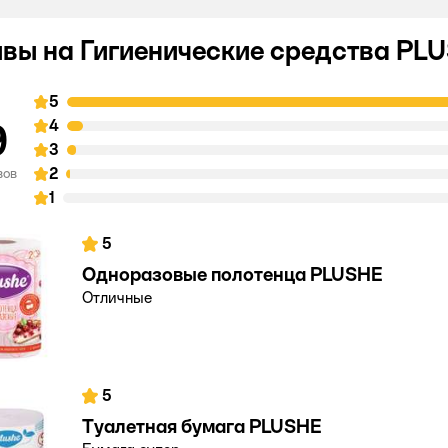
вы на Гигиенические средства PL
5
9
4
3
2
вов
1
5
Одноразовые полотенца PLUSHE
Отличные
5
Туалетная бумага PLUSHE