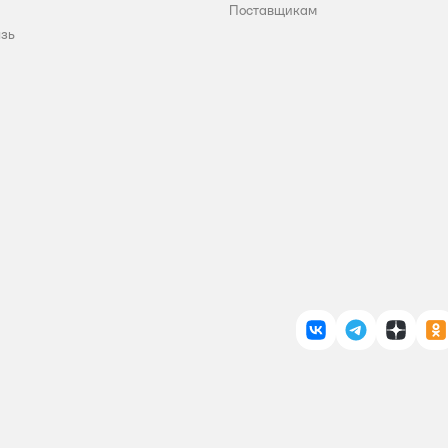
Поставщикам
язь
ВКонтакте
Telegram
Дзен
О