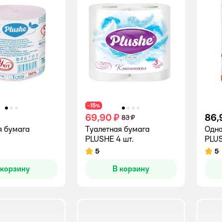
15
−
%
69,90 ₽
86,
83 ₽
я бумага
Туалетная бумага
Одно
PLUSHE 4 шт.
PLU
5
5
Рейтинг:
Рейт
 корзину
В корзину