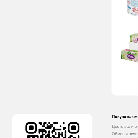
BELLA PERFECTA
Discreet
Doctor Vilsh Laboratoires
EVO
familia
FRESHLAND
GrandPero
Home Chef
Joonies
Покупателям
KOTEX
Доставка и о
Libresse
Обмен и возв