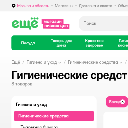
Москва и область
Магазины
Доставка и оплата
Обмен
Выбор адреса доставки.
Товары для
Красота и
Гиги
Посуда
дома
здоровье
косм
Ещё
Гигиена и уход
Гигиенические средства
Гигиенические средс
8
товаров
Бренд
За
Гигиена и уход
Гигиенические средства
Туалетная бумага