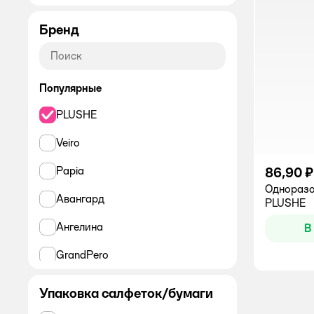
Бренд
Популярные
PLUSHE
Veiro
86,90 ₽
Papia
Одноразо
Авангард
PLUSHE
Ангелина
В
GrandPero
Soffione
Упаковка салфеток/бумаги
Лилия