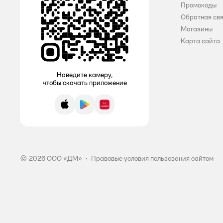
Промокоды
Libretta
Обратная св
Магазины
LinYun
Карта сайта
LULU
MARABU
Наведите камеру,
чтобы скачать приложение
Meed
App Store
Google Play
AppGallery
Mipao
Mis
Miss Colibri
© 2026 ООО «ДМ»
•
Правовые условия пользования сайтом
Molped
Mon Rulon
NATURELLA