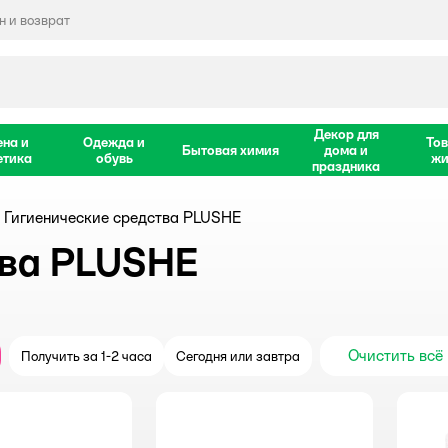
 и возврат
Декор для
ена и
Одежда и
Тов
Бытовая химия
дома и
етика
обувь
жи
праздника
Гигиенические средства PLUSHE
тва PLUSHE
Очистить всё
Получить за 1-2 часа
Сегодня или завтра
крыть