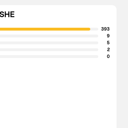
USHE
393
9
5
2
0