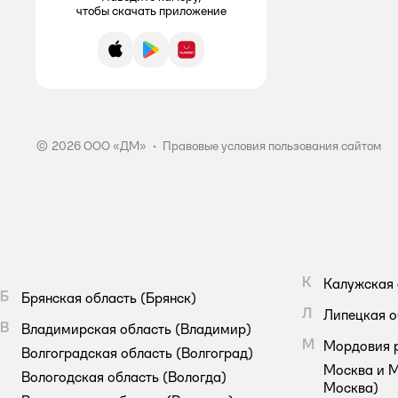
чтобы скачать приложение
Doctor Vilsh Laboratoires
App Store
Google Play
AppGallery
EVO
familia
FRESHLAND
© 2026 ООО «ДМ»
•
Правовые условия пользования сайтом
GrandPero
Home Chef
Joonies
KOTEX
К
Калужская 
Б
Брянская область
(Брянск)
Libresse
Л
Липецкая о
В
Владимирская область
(Владимир)
М
Мордовия 
Libretta
Волгоградская область
(Волгоград)
Москва и М
Вологодская область
(Вологда)
LinYun
Москва)