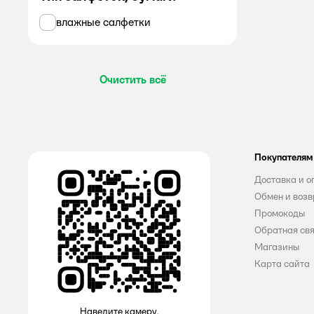
влажные салфетки
Все
Pampers
Очистить всё
ALWAYS
Amra
AQUELLA
Покупателям
AURA
Доставка и о
AURA Antibacterial
Обмен и возв
Промокоды
AURA Family
Обратная св
Магазины
Bella
Карта сайта
BELLA PERFECTA
Discreet
Наведите камеру,