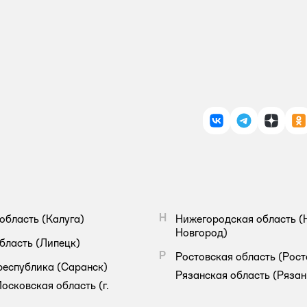
ВКонтакте
Telegram
Дзен
О
Н
область
(Калуга)
Нижегородская область
(
Новгород)
бласть
(Липецк)
Р
Ростовская область
(Рост
республика
(Саранск)
Рязанская область
(Рязан
осковская область
(г.