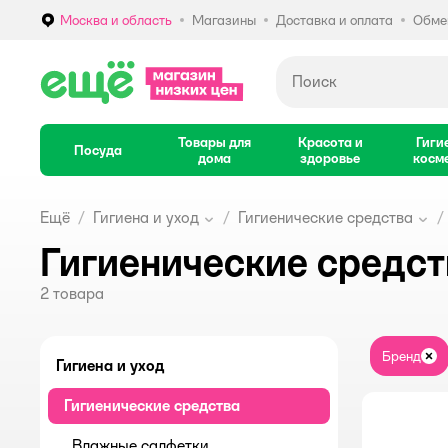
Москва и область
Магазины
Доставка и оплата
Обмен
Выбор адреса доставки.
Товары для
Красота и
Гиги
Посуда
дома
здоровье
косм
Ещё
Гигиена и уход
Гигиенические средства
Гигиенические средст
2
товара
Бренд
За
Гигиена и уход
Гигиенические средства
Влажные салфетки