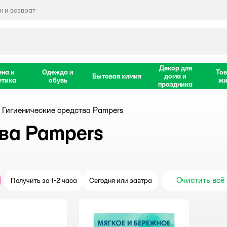
 и возврат
Декор для
ена и
Одежда и
Тов
Бытовая химия
дома и
етика
обувь
жи
праздника
Гигиенические средства Pampers
ва Pampers
Очистить всё
Получить за 1-2 часа
Сегодня или завтра
крыть