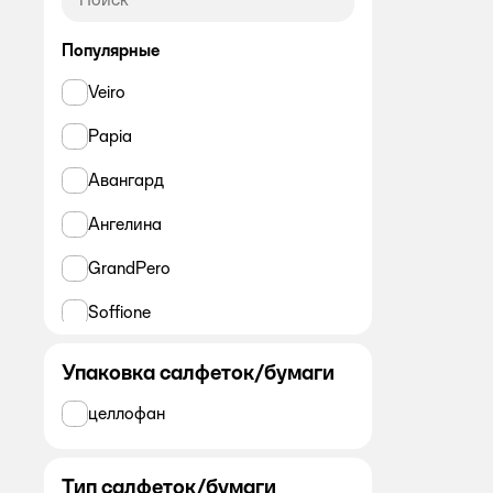
Популярные
Veiro
Papia
Авангард
Ангелина
GrandPero
Soffione
PLUSHE
Упаковка салфеток/бумаги
Лилия
целлофан
ALWAYS
Тип салфеток/бумаги
SALFETI