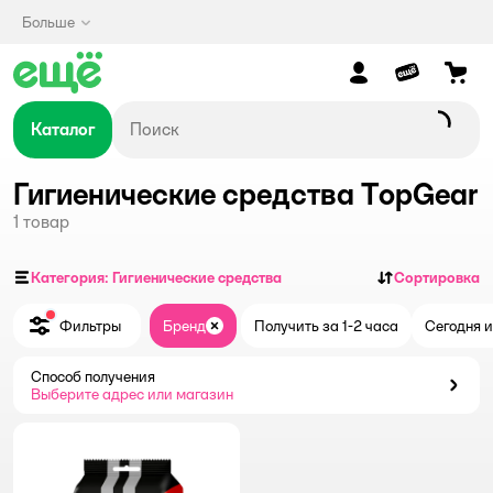
Больше
Каталог
Гигиенические средства TopGear
1
товар
Категория: Гигиенические средства
Сортировка
Фильтры
Бренд
Получить за 1-2 часа
Сегодня и
Закрыть
Способ получения
Способ получения
Выберите адрес или магазин