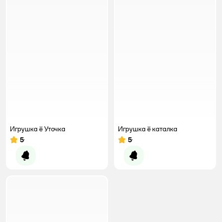
Игрушка ё Уточка
Игрушка ё каталка
5
5
Рейтинг:
Рейтинг:
Уведомить о появлении
Уведомить о появлении