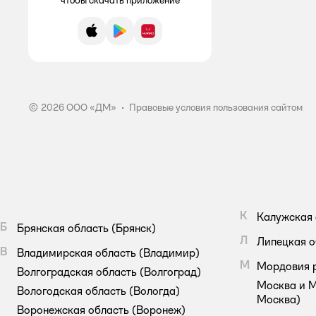
чтобы скачать приложение
App Store
Google Play
AppGallery
© 2026 ООО «ДМ»
•
Правовые условия пользования сайтом
К
Калужская 
Б
Брянская область
(Брянск)
Л
Липецкая о
В
Владимирская область
(Владимир)
М
Мордовия 
Волгоградская область
(Волгоград)
Москва и М
Вологодская область
(Вологда)
Москва)
Воронежская область
(Воронеж)