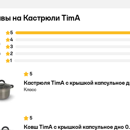
вы на Кастрюли TimA
5
0
4
3
2
в
1
5
Кастрюля TimA с крышкой капсульное д
Класс
5
Ковш TimA c крышкой капсульное дно 0