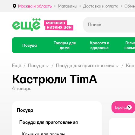
Москва и область
Магазины
Доставка и оплата
Обмен
Выбор адреса доставки.
Товары для
Красота и
Гиги
Посуда
дома
здоровье
косм
Ещё
Посуда
Посуда для приготовления
Кас
Кастрюли TimA
4
товара
Бренд
За
Посуда
Посуда для приготовления
Крышки для посуды