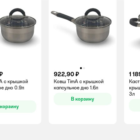
₽
922,90 ₽
1 18
A c крышкой
Ковш TimA c крышкой
Каст
е дно 0.9л
капсульное дно 1.6л
крыш
3л
В корзину
 корзину