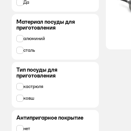
Да
Mallony
Материал посуды для
SCOVO
приготовления
Горница
алюминий
Демидовский
сталь
ё
Тип посуды для
Лысьвенские эмали
приготовления
.
кастрюля
ковш
Антипригарное покрытие
нет