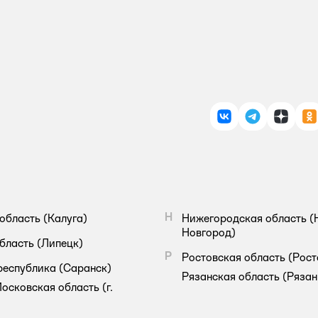
ВКонтакте
Telegram
Дзен
О
Н
область
(Калуга)
Нижегородская область
(
Новгород)
бласть
(Липецк)
Р
Ростовская область
(Рост
республика
(Саранск)
Рязанская область
(Рязан
осковская область
(г.