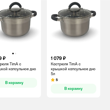
9 ₽
1 079 ₽
рюля TimA c
Кастрюля TimA с
кой капсульное дно
крышкой капсульное дно
5л
5
Рейтинг:
В корзину
В корзину