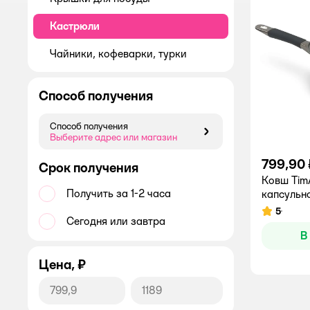
Кастрюли
Чайники, кофеварки, турки
Способ получения
Способ получения
Способ получения
Выберите адрес или магазин
799,90 
Срок получения
Ковш Tim
Получить за 1-2 часа
капсульно
5
Рейтинг:
Сегодня или завтра
В
Цена, ₽