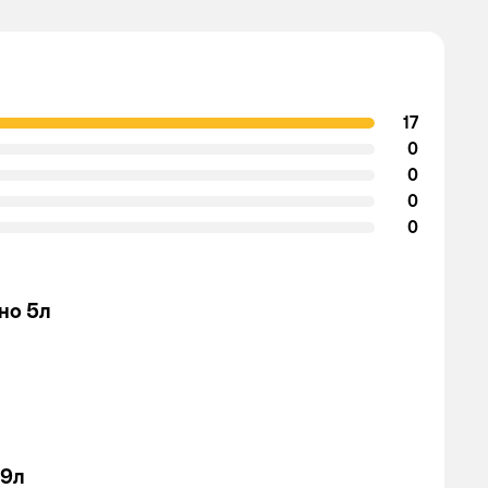
17
0
0
0
0
но 5л
.9л