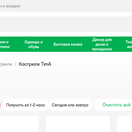
 и возврат
Декор для
ена и
Одежда и
Тов
Бытовая химия
дома и
етика
обувь
жи
праздника
трюли
Кастрюли TimA
Очистить всё
Получить за 1-2 часа
Сегодня или завтра
крыть