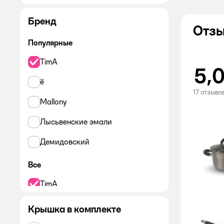
Бренд
Отзы
Популярные
TimA
5,
ё
17 отзыво
Mallony
Лысьвенские эмали
Демидовский
Все
TimA
APPETITE
Крышка в комплекте
CASTA