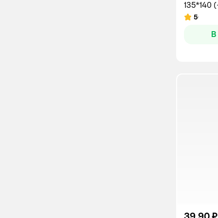
135*140 (
5
Рейтинг:
В
39,90 ₽