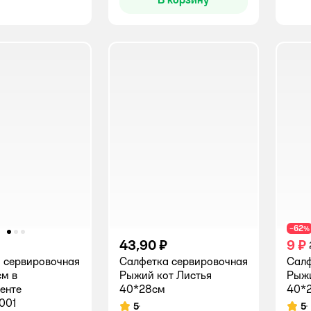
62
−
%
43,90 ₽
9 ₽
 сервировочная
Салфетка сервировочная
Салф
см в
Рыжий кот Листья
Рыжи
енте
40*28см
40*
001
5
5
Рейтинг:
Рейт