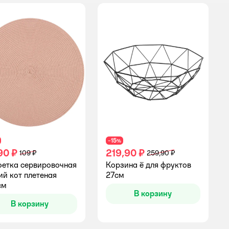
15
−
%
90 ₽
219,90 ₽
109 ₽
259,90 ₽
етка сервировочная
Корзина ё для фруктов
й кот плетеная
27см
см
В корзину
В корзину