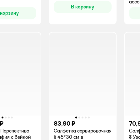
ассо
В корзину
 корзину
 ₽
83,90 ₽
70,
 Перспектива
Салфетка сервировочная
Салф
фия с бейкой
ё 45*30 см в
ё Уз