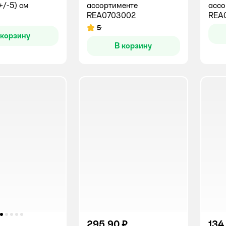
+/-5) см
ассортименте
ассо
REA0703002
REA
5
Рейтинг:
 корзину
В корзину
295,90 ₽
134