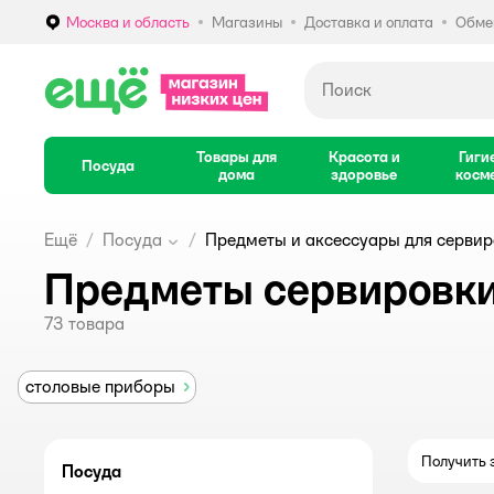
Москва и область
Магазины
Доставка и оплата
Обмен
Выбор адреса доставки.
Товары для
Красота и
Гиги
Посуда
дома
здоровье
косм
Ещё
Посуда
Предметы и аксессуары для серви
Предметы сервировк
73
товара
столовые приборы
Получить з
Посуда