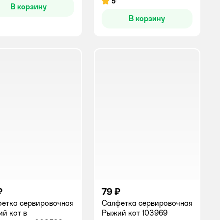
5
Рейтинг:
В корзину
В корзину
₽
79 ₽
етка сервировочная
Салфетка сервировочная
й кот в
Рыжий кот 103969