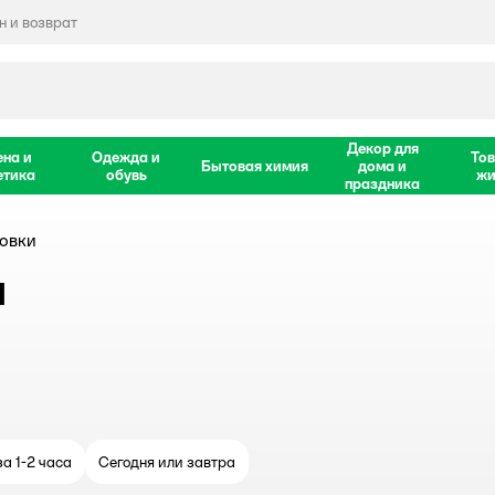
 и возврат
Декор для
ена и
Одежда и
Тов
Бытовая химия
дома и
етика
обувь
жи
праздника
ровки
и
а 1-2 часа
Сегодня или завтра