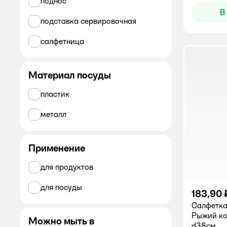
поднос
В
HANPLAST
подставка сервировочная
Homver
салфетница
Martika art of form
Материал посуды
ND PLAY
пластик
Remiling
металл
Sugar and Spice
VILINA
Применение
VITTO
для продуктов
Архимед
для посуды
183,90 
ё
Салфетка
Рыжий ко
Можно мыть в
Перспектива
d38см