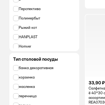
Перспектива
Полимербыт
Рыжий кот
HANPLAST
Homver
Архимед
Тип столовой посуды
.
банка декоративная
ND PLAY
корзинка
33,90 ₽
Все
масленка
Салфетка
ё 40*30 
Dekorelle
перечница
ассортим
REA0703
GRIFON