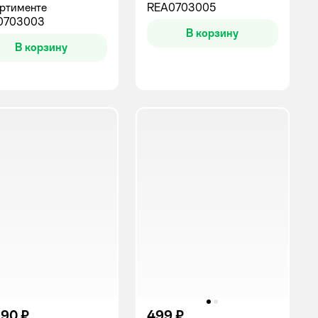
ртименте
REA0703005
0703003
В корзину
В корзину
,90 ₽
499 ₽