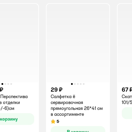
 ₽
29 ₽
67 
 Перспектива
Салфетка ё
Скат
з отделки
сервировочная
101/
+/-6)см
прямоугольная 26*41 см
в ассортименте
 корзину
5
Рейтинг:
В корзину