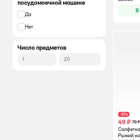
посудомоечной машине
Полимербыт
В
Да
Рыжий кот
Нет
.
Число предметов
37
−
%
49 ₽
79 ₽
Салфетка
Рыжий ко