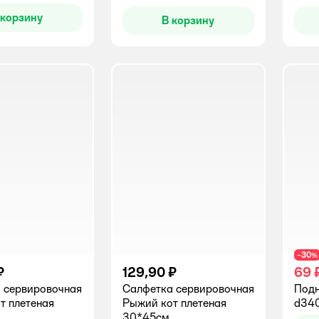
 корзину
В корзину
30
−
%
₽
129,90 ₽
69 
 сервировочная
Салфетка сервировочная
Подн
т плетеная
Рыжий кот плетеная
d34
30*45см