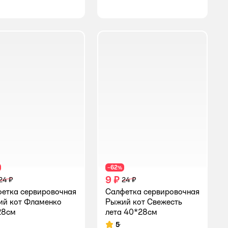
62
−
%
9 ₽
24 ₽
24 ₽
етка сервировочная
Салфетка сервировочная
й кот Фламенко
Рыжий кот Свежесть
28см
лета 40*28см
5
инг:
Рейтинг: