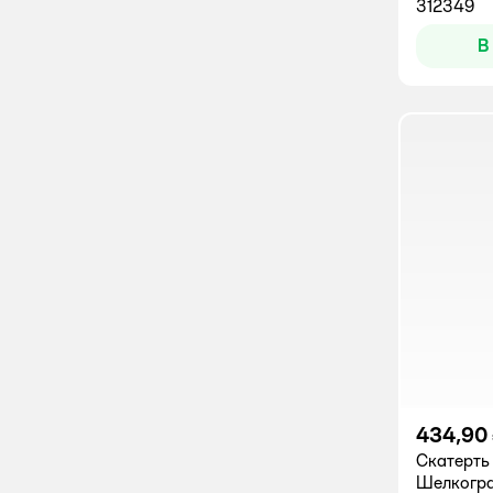
312349
В
434,90
Скатерть
Шелкогра