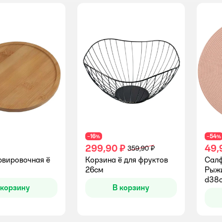
16
54
−
%
−
%
299,90 ₽
49,
359,90 ₽
рвировочная ё
Корзина ё для фруктов
Салф
26см
Рыжи
d38
 корзину
В корзину