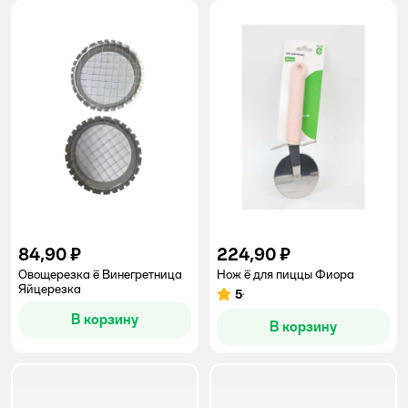
84,90 ₽
224,90 ₽
Овощерезка ё Винегретница
Нож ё для пиццы Фиора
Яйцерезка
5
Рейтинг:
В корзину
В корзину