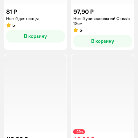
81 ₽
97,90 ₽
Нож ё для пиццы
Нож ё универсальный Classic
12cм
5
Рейтинг:
5
Рейтинг:
В корзину
В корзину
49
−
%