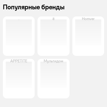
Популярные бренды
.
ё
Homver
APPETITE
Мультидом