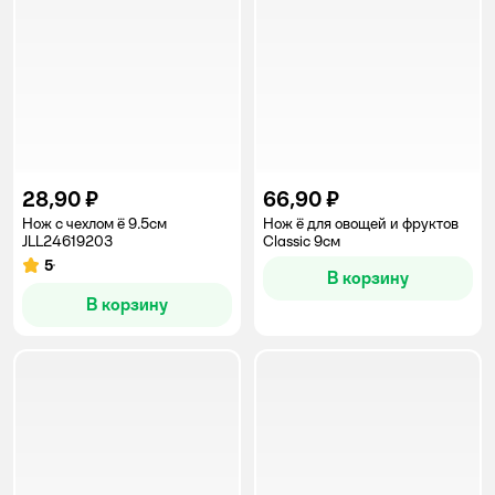
28,90 ₽
66,90 ₽
Нож с чехлом ё 9.5см
Нож ё для овощей и фруктов
JLL24619203
Classic 9см
5
Рейтинг:
В корзину
В корзину