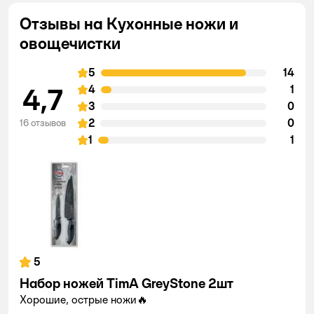
Отзывы на Кухонные ножи и
овощечистки
5
14
4,7
4
1
3
0
2
0
16 отзывов
1
1
5
Набор ножей TimA GreyStone 2шт
Хорошие, острые ножи🔥