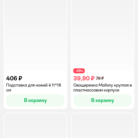
49
−
%
406 ₽
39,90 ₽
79 ₽
Подставка для ножей ё 11*18
Овощерезка Mallony круглая в
см
пластмассовом корпусе
В корзину
В корзину