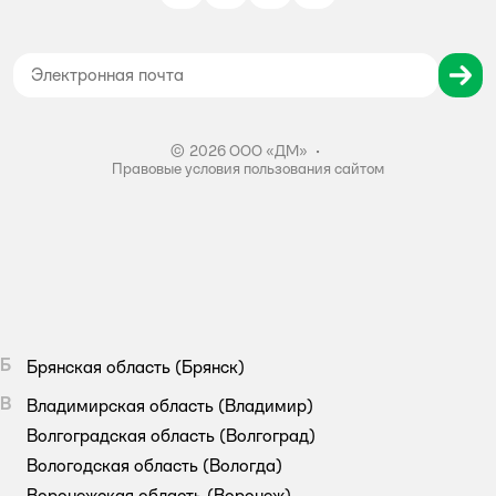
Политика использования файлов cookie
Карта сайта
Согласие на обработку персональных данных
Правила бонусной программы
Правила акции – Скидка 10% пенсионерам
© 2026 ООО «ДМ»
•
Правовые условия пользования сайтом
Б
Брянская область
(Брянск)
В
Владимирская область
(Владимир)
Волгоградская область
(Волгоград)
Вологодская область
(Вологда)
Воронежская область
(Воронеж)