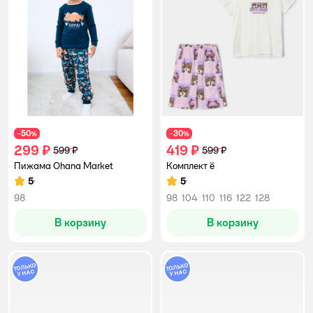
50
30
−
%
−
%
299 ₽
419 ₽
599 ₽
599 ₽
Пижама Ohana Market
Комплект ё
5
5
Рейтинг:
Рейтинг:
98
98
104
110
116
122
128
В корзину
В корзину