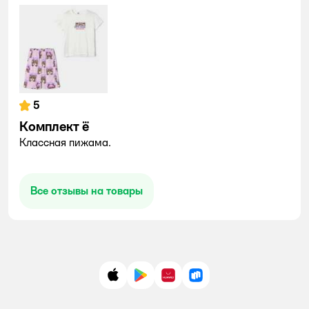
5
Комплект ё
Классная пижама.
Все отзывы на товары
App Store
Google Play
AppGallery
RuStore