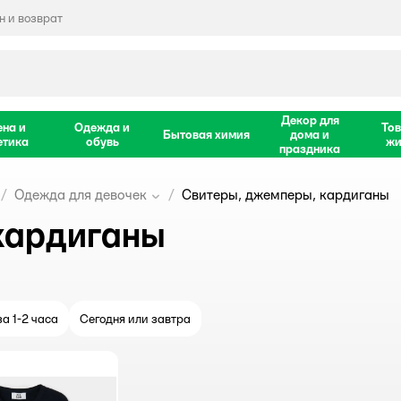
 и возврат
Декор для
ена и
Одежда и
Тов
Бытовая химия
дома и
етика
обувь
жи
праздника
Одежда для девочек
Свитеры, джемперы, кардиганы
кардиганы
а 1-2 часа
Сегодня или завтра