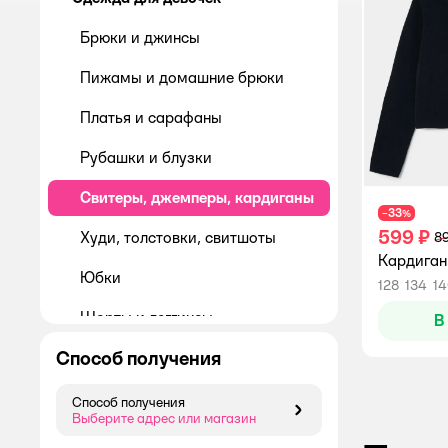
Брюки и джинсы
Пижамы и домашние брюки
Платья и сарафаны
Рубашки и блузки
Свитеры, джемперы, кардиганы
33
−
%
599 ₽
Худи, толстовки, свитшоты
89
Кардиган
Юбки
128
134
1
Шорты и леггинсы
В
Способ получения
Футболки, лонгсливы, водолазки
Способ получения
Способ получения
Выберите адрес или магазин