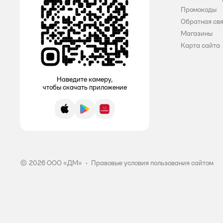
Промокоды
Обратная св
Магазины
Карта сайта
Наведите камеру,
чтобы скачать приложение
App Store
Google Play
AppGallery
© 2026 ООО «ДМ»
•
Правовые условия пользования сайтом