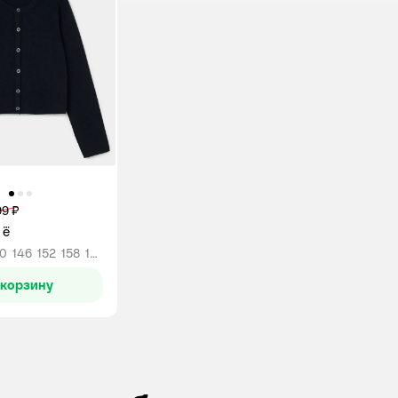
9 ₽
 ё
40
146
152
158
164
 корзину