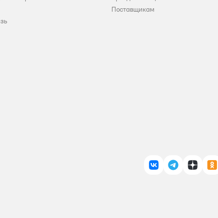
Поставщикам
язь
ВКонтакте
Telegram
Дзен
О