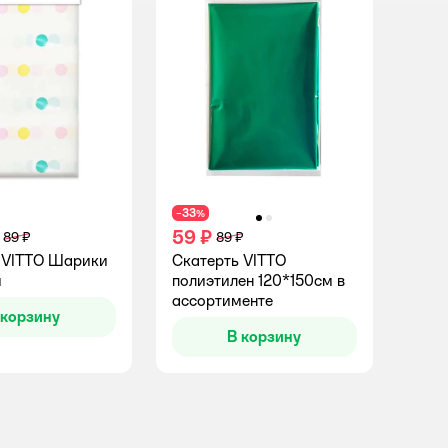
33
−
%
59 ₽
89 ₽
89 ₽
 VITTO Шарики
Скатерть VITTO
м
полиэтилен 120*150см в
ассортименте
 корзину
В корзину