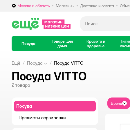
Москва и область
Магазины
Доставка и оплата
Обмен
Выбор адреса доставки.
Товары для
Красота и
Гиги
Посуда
дома
здоровье
косм
Ещё
Посуда
Посуда VITTO
Посуда VITTO
2
товара
Бренд
За
Посуда
Предметы сервировки