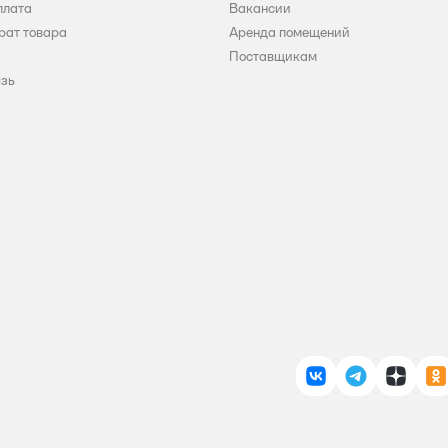
плата
Вакансии
рат товара
Аренда помещений
Поставщикам
язь
ВКонтакте
Telegram
Дзен
О