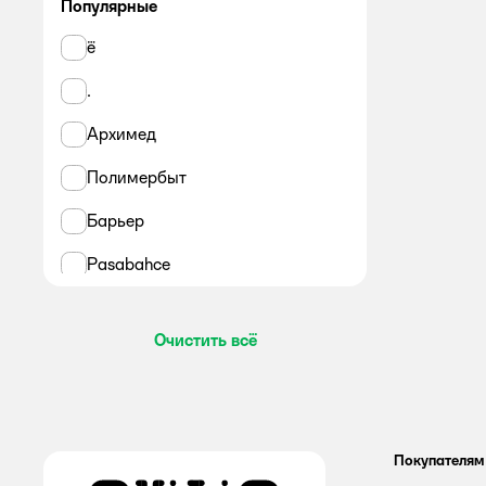
Популярные
ё
.
Архимед
Полимербыт
Барьер
Pasabahce
Лилия
Очистить всё
Урал СКО
Mallony
TimA
Покупателям