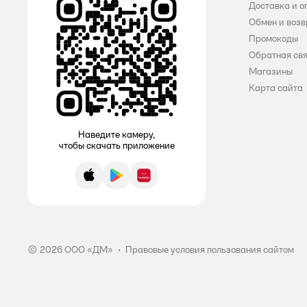
Все
Доставка и о
Обмен и возв
VITTO
Промокоды
APPETITE
Обратная св
Магазины
ATMOSPHERE
Карта сайта
Berossi
Наведите камеру,
CASTA
чтобы скачать приложение
CHEF
App Store
Google Play
AppGallery
Container
Dekorelle
ECOS
© 2026 ООО «ДМ»
•
Правовые условия пользования сайтом
Elrington
Energy