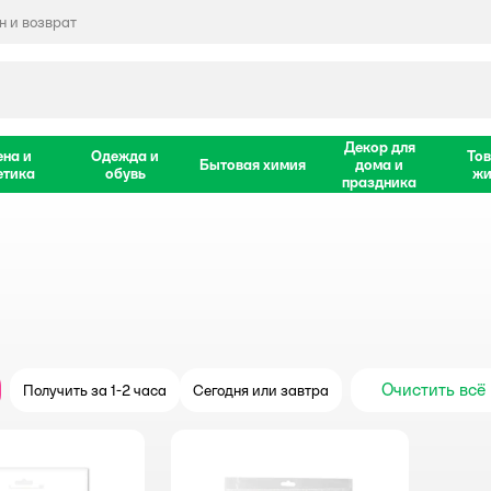
 и возврат
Декор для
ена и
Одежда и
Тов
Бытовая химия
дома и
етика
обувь
жи
праздника
Очистить всё
Получить за 1-2 часа
Сегодня или завтра
крыть