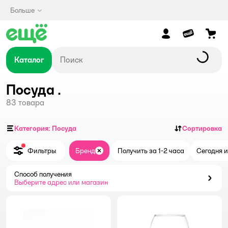
Больше
Каталог
Посуда .
83
товара
Категория: Посуда
Сортировка
Фильтры
Бренд
Получить за 1-2 часа
Сегодня и
Закрыть
Способ получения
Способ получения
Выберите адрес или магазин