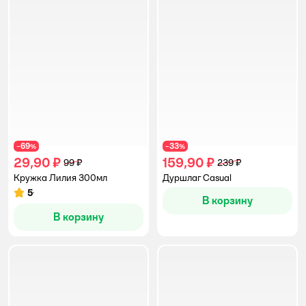
69
33
−
%
−
%
29,90 ₽
159,90 ₽
99 ₽
239 ₽
Кружка Лилия 300мл
Дуршлаг Casual
5
Рейтинг:
В корзину
В корзину