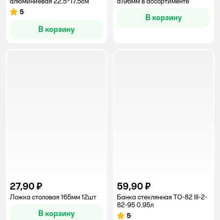
алюминиевая 22.5*17.5см
d196мм в ассортименте
5
Рейтинг:
В корзину
В корзину
27,90 ₽
59,90 ₽
Ложка столовая 165мм 12шт
Банка стеклянная ТО-82 III-2-
82-95 0.95л
В корзину
5
Рейтинг: