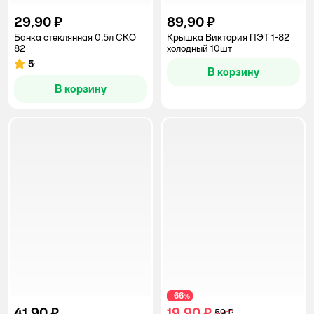
29,90 ₽
89,90 ₽
Банка стеклянная 0.5л СКО
Крышка Виктория ПЭТ 1-82
82
холодный 10шт
5
Рейтинг:
В корзину
В корзину
66
−
%
41,90 ₽
19,90 ₽
59 ₽