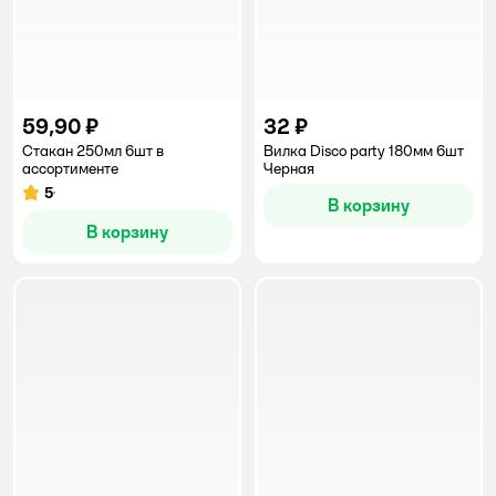
59,90 ₽
32 ₽
Стакан 250мл 6шт в
Вилка Disco party 180мм 6шт
ассортименте
Черная
5
Рейтинг:
В корзину
В корзину