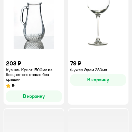
203 ₽
79 ₽
Кувшин Крист 1500мл из
Фужер Эдем 280мл
бесцветного стекла без
крышки
В корзину
5
Рейтинг:
В корзину