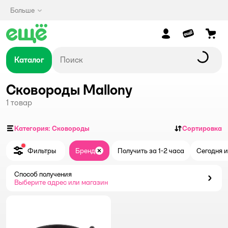
Больше
Каталог
Сковороды Mallony
1
товар
Категория: Сковороды
Сортировка
Фильтры
Бренд
Получить за 1-2 часа
Сегодня и
Закрыть
Способ получения
Способ получения
Выберите адрес или магазин