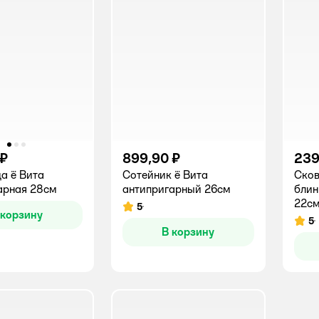
 ₽
899,90 ₽
239
а ё Вита
Сотейник ё Вита
Сков
арная 28см
антипригарный 26см
блин
22с
5
Рейтинг:
 корзину
5
Рейт
В корзину