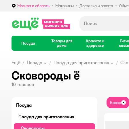
Москва и область
Магазины
Доставка и оплата
Обмен
Выбор адреса доставки.
Товары для
Красота и
Гиги
Посуда
дома
здоровье
косм
Ещё
Посуда
Посуда для приготовления
Ско
Сковороды ё
10
товаров
Бренд
За
Посуда
Посуда для приготовления
Сковороды