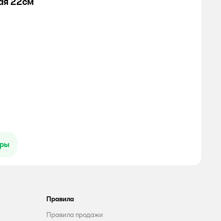
ая 22см
ары
Правила
Правила продажи