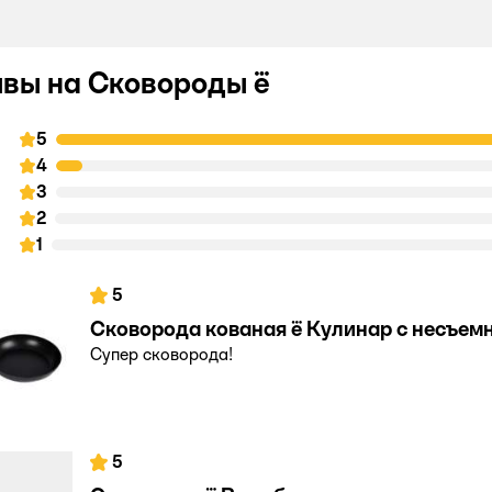
вы на Сковороды ё
5
0
4
3
2
а
1
5
Сковорода кованая ё Кулинар с несъем
Супер сковорода!
5