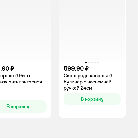
,90 ₽
599,90 ₽
орода ё Вита
Сковорода кованая ё
ная антипригарная
Кулинар с несъемной
м
ручкой 24см
инг:
В корзину
В корзину