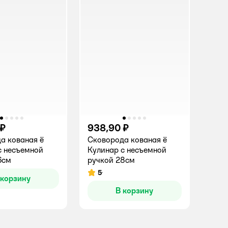
 ₽
938,90 ₽
а кованая ё
Сковорода кованая ё
с несъемной
Кулинар с несъемной
6см
ручкой 28см
5
Рейтинг:
 корзину
В корзину