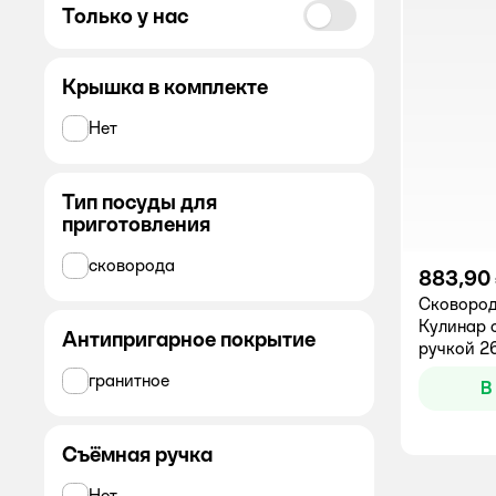
Только у нас
Kukmara
Крышка в комплекте
Mallony
Нет
SCOVO
Tefal
Тип посуды для
приготовления
Гардарика
Горница
сковорода
883,90
Сковород
.
Кулинар 
Антипригарное покрытие
ручкой 2
гранитное
В
Съёмная ручка
Нет