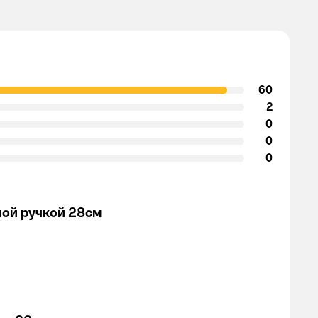
60
2
0
0
0
ной ручкой 28см