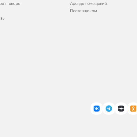
рат товара
Аренда помещений
Поставщикам
язь
ВКонтакте
Telegram
Дзен
О