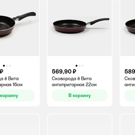
 ₽
569,90 ₽
589
а ё Вита
Сковорода ё Вита
Сков
арная 16см
антипригарная 22см
анти
 корзину
В корзину