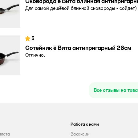
Сковорода ё Вита блинная антипригарн
Для самой дешёвой блинной сковороды - сойдет)
5
Сотейник ё Вита антипригарный 26см
Отлично.
Все отзывы на тов
Работа с нами
плата
Вакансии