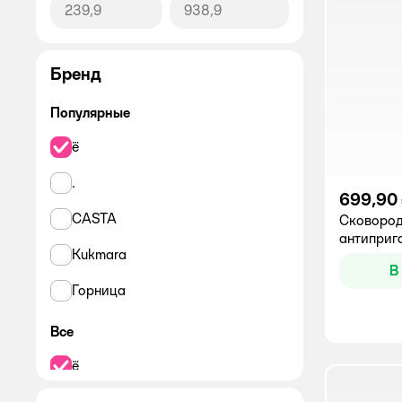
Бренд
Популярные
ё
.
699,90
CASTA
Сковород
антиприг
Kukmara
В
Горница
Все
ё
CASTA