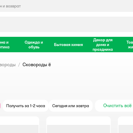
 и возврат
Декор для
ена и
Одежда и
Тов
Бытовая химия
дома и
етика
обувь
жи
праздника
вороды
Сковороды ё
Очистить всё
Получить за 1-2 часа
Сегодня или завтра
крыть