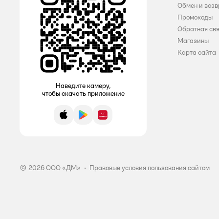
Обмен и возв
Промокоды
Обратная св
Магазины
Карта сайта
Наведите камеру,
чтобы скачать приложение
App Store
Google Play
AppGallery
© 2026 ООО «ДМ»
•
Правовые условия пользования сайтом