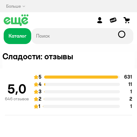
Больше
Каталог
Сладости: отзывы
5
631
о
оценка
5,0
4
11
о
оценка
3
1
о
оценка
2
2
о
646 отзывов
оценка
1
1
о
оценка