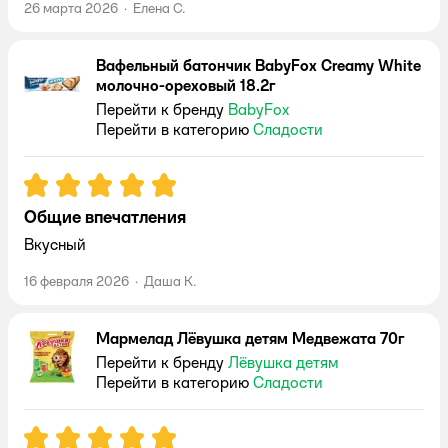
26 марта 2026
·
Елена С.
Вафельный батончик BabyFox Creamy White
молочно-ореховый 18.2г
Перейти к бренду
BabyFox
Перейти в категорию
Сладости
Рейтинг:
5
Общие впечатления
Вкусный
16 февраля 2026
·
Даша К.
Мармелад Лёвушка детям Медвежата 70г
Перейти к бренду
Лёвушка детям
Перейти в категорию
Сладости
Рейтинг:
5