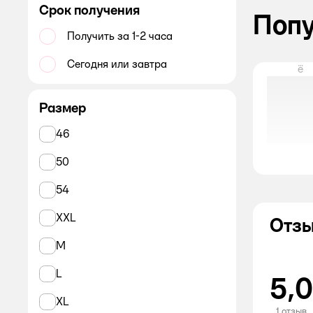
Юбки и шорты женские
Срок получения
Поп
Колготки женские
Получить за 1-2 часа
Носки женские
Сегодня или завтра
ё
Обувь женская
Размер
46
50
54
XXL
Отзы
M
L
5,0
XL
1 отзыв