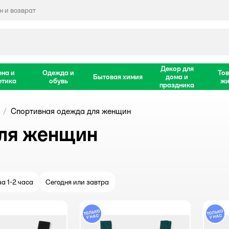
 и возврат
Декор для
ена и
Одежда и
Тов
Бытовая химия
дома и
етика
обувь
жи
праздника
Спортивная одежда для женщин
ля женщин
а 1-2 часа
Сегодня или завтра