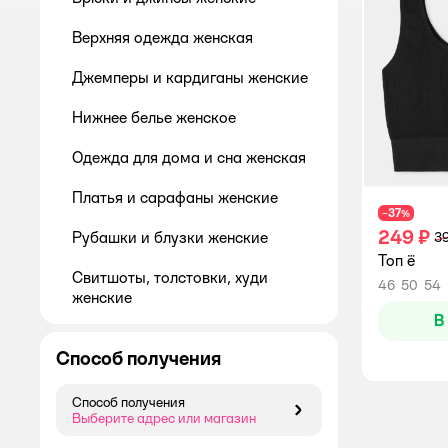
Верхняя одежда женская
Джемперы и кардиганы женские
Нижнее белье женское
Одежда для дома и сна женская
Платья и сарафаны женские
37
−
%
249 ₽
Рубашки и блузки женские
39
Топ ё
Свитшоты, толстовки, худи
46
50
54
женские
В
Спортивная одежда для женщин
Способ получения
Футболки и лонгсливы женские
Способ получения
Майки и топы женские
Способ получения
Выберите адрес или магазин