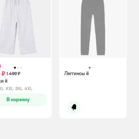
 ₽
Леггинсы ё
1 499 ₽
и ё
XL
XXL
3XL
4XL
В корзину
Уведомить о появлении