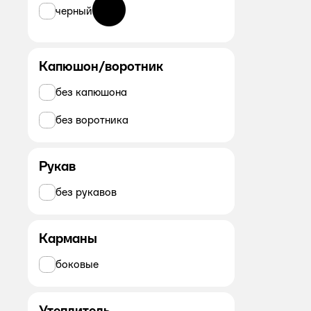
черный
Капюшон/воротник
без капюшона
без воротника
Рукав
без рукавов
Карманы
боковые
Утеплитель